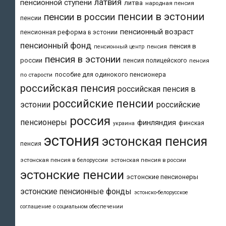
латвия
пенсионной ступени
литва
народная пенсия
пенсии в эстонии
пенсии в россии
пенсии
пенсионный возраст
пенсионная реформа в эстонии
пенсионный фонд
пенсия в
пенсия
пенсионный центр
пенсия в эстонии
россии
пенсия полицейского
пенсия
пособие для одинокого пенсионера
по старости
российская пенсия
российская пенсия в
российские пенсии
эстонии
российские
россия
пенсионеры
финляндия
финская
украина
эстония
эстонская пенсия
пенсия
эстонская пенсия в белоруссии
эстонская пенсия в россии
эстонские пенсии
эстонские пенсионеры
эстонские пенсионные фонды
эстонско-белорусское
соглашение о социальном обеспечении