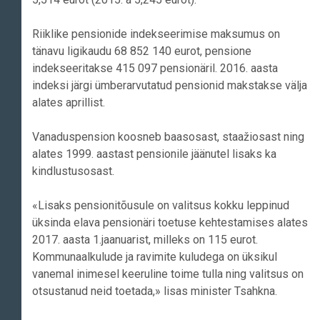
Riiklike pensionide indekseerimise maksumus on
tänavu ligikaudu 68 852 140 eurot, pensione
indekseeritakse 415 097 pensionäril. 2016. aasta
indeksi järgi ümberarvutatud pensionid makstakse välja
alates aprillist.
Vanaduspension koosneb baasosast, staažiosast ning
alates 1999. aastast pensionile jäänutel lisaks ka
kindlustusosast.
«Lisaks pensionitõusule on valitsus kokku leppinud
üksinda elava pensionäri toetuse kehtestamises alates
2017. aasta 1.jaanuarist, milleks on 115 eurot.
Kommunaalkulude ja ravimite kuludega on üksikul
vanemal inimesel keeruline toime tulla ning valitsus on
otsustanud neid toetada,» lisas minister Tsahkna.