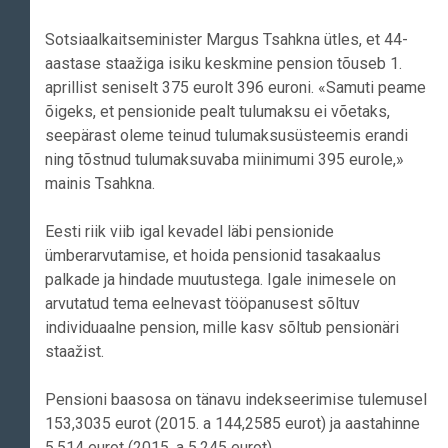
Sotsiaalkaitseminister Margus Tsahkna ütles, et 44-
aastase staažiga isiku keskmine pension tõuseb 1.
aprillist seniselt 375 eurolt 396 euroni. «Samuti peame
õigeks, et pensionide pealt tulumaksu ei võetaks,
seepärast oleme teinud tulumaksusüsteemis erandi
ning tõstnud tulumaksuvaba miinimumi 395 eurole,»
mainis Tsahkna.
Eesti riik viib igal kevadel läbi pensionide
ümberarvutamise, et hoida pensionid tasakaalus
palkade ja hindade muutustega. Igale inimesele on
arvutatud tema eelnevast tööpanusest sõltuv
individuaalne pension, mille kasv sõltub pensionäri
staažist.
Pensioni baasosa on tänavu indekseerimise tulemusel
153,3035 eurot (2015. a 144,2585 eurot) ja aastahinne
5,514 eurot (2015. a 5,245 eurot).