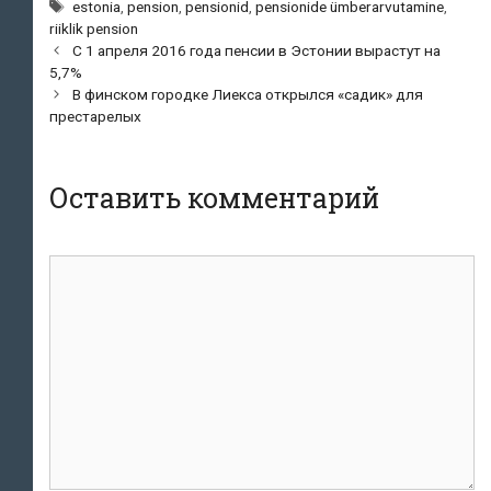
Метки
estonia
,
pension
,
pensionid
,
pensionide ümberarvutamine
,
riiklik pension
Навигация
С 1 апреля 2016 года пенсии в Эстонии вырастут на
по
5,7%
записям
В финском городке Лиекса открылся «садик» для
престарелых
Оставить комментарий
Комментарий