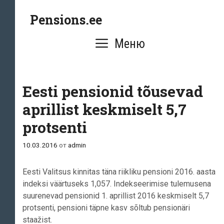
Перейти
Pensions.ee
к
содержимому
Меню
Eesti pensionid tõusevad
aprillist keskmiselt 5,7
protsenti
10.03.2016
от
admin
Eesti Valitsus kinnitas täna riikliku pensioni 2016. aasta
indeksi väärtuseks 1,057. Indekseerimise tulemusena
suurenevad pensionid 1. aprillist 2016 keskmiselt 5,7
protsenti, pensioni täpne kasv sõltub pensionäri
staažist.