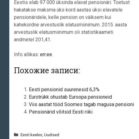
Eestis elab 97 000 üksinda elavat pensionäri. Toetust
hakatakse maksma üks kord aastas üksi elavatele
pensionäridele, kelle pension on väiksem kui
kahekordne arvestuslik elatusmiinimum. 2015. aasta
arvestuslik elatusmiinimum oli statistikaameti
andmetel 201,41.
Info allikas:
err.ee
.
Похожие записи:
Eesti pensionid suurenesid 6,3%
Eurotrükk ohustab Euroopa pensioneid
Viis aastat tööd Soomes tagab magusa pensioni
Pensionärid võitsid Eesti riiki
Рубрики
Eesti keeles
,
Uudised