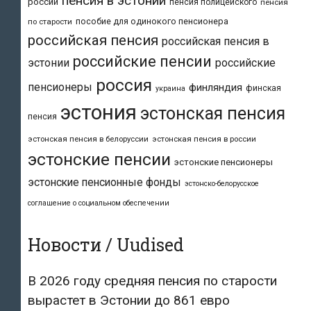
пенсия в эстонии
россии
пенсия полицейского
пенсия
пособие для одинокого пенсионера
по старости
российская пенсия
российская пенсия в
российские пенсии
эстонии
российские
россия
пенсионеры
финляндия
финская
украина
эстония
эстонская пенсия
пенсия
эстонская пенсия в белоруссии
эстонская пенсия в россии
эстонские пенсии
эстонские пенсионеры
эстонские пенсионные фонды
эстонско-белорусское
соглашение о социальном обеспечении
Новости / Uudised
В 2026 году средняя пенсия по старости
вырастет в Эстонии до 861 евро