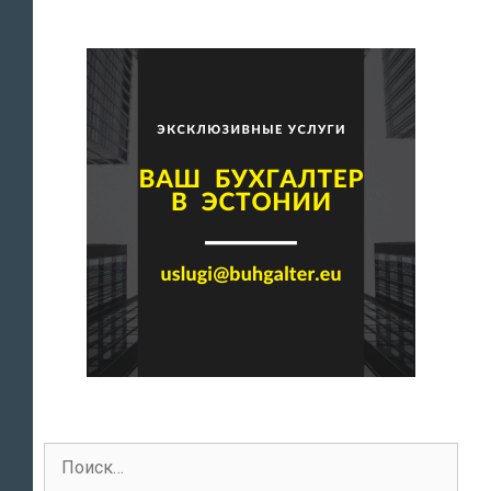
endale
koju?
Поиск
для: