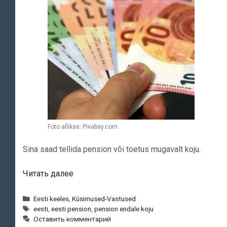
Foto allikas: Pixabay.com.
Sina saad tellida pension või toetus mugavalt koju.
Kuidas
Читать далее
tellida
pension
Рубрики
Eesti keeles
,
Küsimused-Vastused
Метки
või
eesti
,
eesti pension
,
pension endale koju
Оставить комментарий
toetus