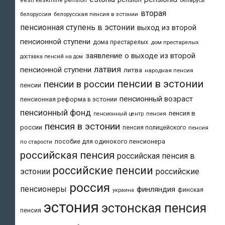
вторая
белоруссия
белорусская пенсия в эстонии
пенсионная ступень в эстонии
выход из второй
пенсионной ступени
дома престарелых
дом престарелых
заявление о выходе из второй
доставка пенсий на дом
латвия
пенсионной ступени
литва
народная пенсия
пенсии в эстонии
пенсии в россии
пенсии
пенсионный возраст
пенсионная реформа в эстонии
пенсионный фонд
пенсия в
пенсия
пенсионный центр
пенсия в эстонии
россии
пенсия полицейского
пенсия
пособие для одинокого пенсионера
по старости
российская пенсия
российская пенсия в
российские пенсии
эстонии
российские
россия
пенсионеры
финляндия
финская
украина
эстония
эстонская пенсия
пенсия