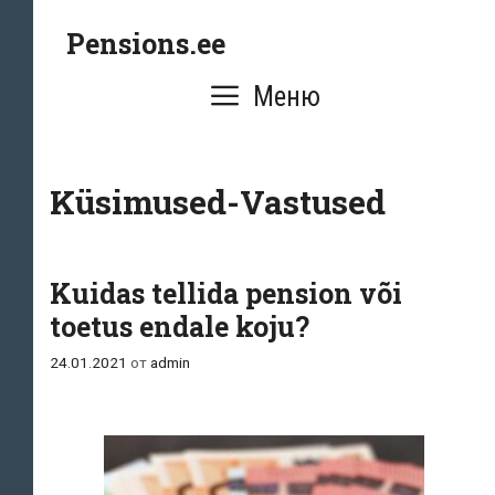
Перейти
Pensions.ee
к
содержимому
Меню
Küsimused-Vastused
Kuidas tellida pension või
toetus endale koju?
24.01.2021
от
admin