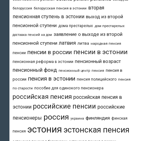
вторая
белоруссия
белорусская пенсия в эстонии
пенсионная ступень в эстонии
выход из второй
пенсионной ступени
дома престарелых
дом престарелых
заявление о выходе из второй
доставка пенсий на дом
латвия
пенсионной ступени
литва
народная пенсия
пенсии в эстонии
пенсии в россии
пенсии
пенсионный возраст
пенсионная реформа в эстонии
пенсионный фонд
пенсия в
пенсия
пенсионный центр
пенсия в эстонии
россии
пенсия полицейского
пенсия
пособие для одинокого пенсионера
по старости
российская пенсия
российская пенсия в
российские пенсии
эстонии
российские
россия
пенсионеры
финляндия
финская
украина
эстония
эстонская пенсия
пенсия