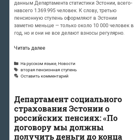
данным Департамента статистики Эстонии, всего-
навсего 1.369.995 человек. К слову, третью
пенсионную ступень оформляют в Эстонии
заметно меньше — только около 10 000 человек в
год, но и они не все делают взносы регулярно.
Вторая
Читать далее
пенсионная
ступень
Рубрики
На русском языке
,
Новости
Метки
в
вторая пенсионная ступень
Оставить комментарий
Эстонии
несёт
потери
Департамент социального
—
страхования Эстонии о
её
ежегодно
российских пенсиях: «По
покидает
договору мы должны
15
получить деньги до конца
000