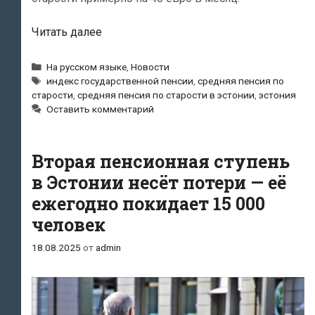
В
Читать далее
2026
году
Рубрики
На русском языке
,
Новости
Метки
средняя
индекс государственной пенсии
,
средняя пенсия по
старости
,
средняя пенсия по старости в эстонии
,
эстония
пенсия
Оставить комментарий
по
старости
вырастет
Вторая пенсионная ступень
в
в Эстонии несёт потери — её
Эстонии
ежегодно покидает 15 000
до
861
человек
евро
18.08.2025
от
admin