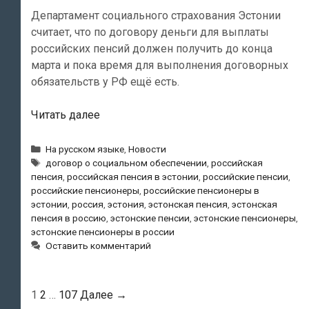
Департамент социального страхования Эстонии
считает, что по договору деньги для выплаты
российских пенсий должен получить до конца
марта и пока время для выполнения договорных
обязательств у РФ ещё есть.
Департамент
Читать далее
социального
страхования
Рубрики
На русском языке
,
Новости
Метки
Эстонии
договор о социальном обеспечении
,
российская
пенсия
,
российская пенсия в эстонии
,
российские пенсии
,
о
российские пенсионеры
,
российские пенсионеры в
российских
эстонии
,
россия
,
эстония
,
эстонская пенсия
,
эстонская
пенсиях:
пенсия в россию
,
эстонские пенсии
,
эстонские пенсионеры
,
«По
эстонские пенсионеры в россии
договору
Оставить комментарий
мы
должны
Навигация
1
2
…
107
Далее →
получить