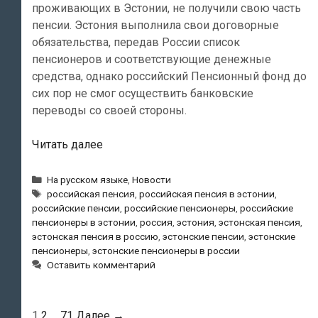
проживающих в Эстонии, не получили свою часть
пенсии. Эстония выполнила свои договорные
обязательства, передав России список
пенсионеров и соответствующие денежные
средства, однако российский Пенсионный фонд до
сих пор не смог осуществить банковские
переводы со своей стороны.
Пенсионные
Читать далее
средства
от
Рубрики
На русском языке
,
Новости
Метки
Пенсионного
российская пенсия
,
российская пенсия в эстонии
,
российские пенсии
,
российские пенсионеры
,
российские
фонда
пенсионеры в эстонии
,
россия
,
эстония
,
эстонская пенсия
,
РФ
эстонская пенсия в россию
,
эстонские пенсии
,
эстонские
в
пенсионеры
,
эстонские пенсионеры в россии
Эстонию
Оставить комментарий
не
поступили
Навигация
1
2
…
71
Далее →