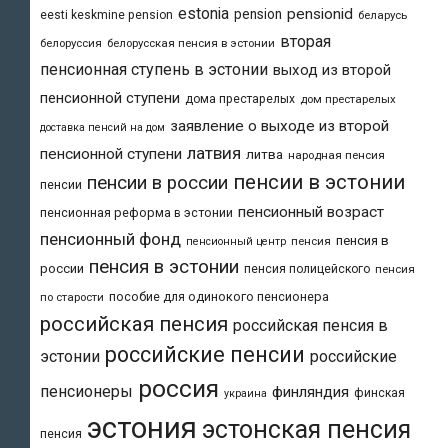
estonia
pensionid
pension
eesti keskmine pension
беларусь
вторая
белоруссия
белорусская пенсия в эстонии
пенсионная ступень в эстонии
выход из второй
пенсионной ступени
дома престарелых
дом престарелых
заявление о выходе из второй
доставка пенсий на дом
латвия
пенсионной ступени
литва
народная пенсия
пенсии в эстонии
пенсии в россии
пенсии
пенсионный возраст
пенсионная реформа в эстонии
пенсионный фонд
пенсия в
пенсия
пенсионный центр
пенсия в эстонии
россии
пенсия полицейского
пенсия
пособие для одинокого пенсионера
по старости
российская пенсия
российская пенсия в
российские пенсии
эстонии
российские
россия
пенсионеры
финляндия
финская
украина
эстония
эстонская пенсия
пенсия