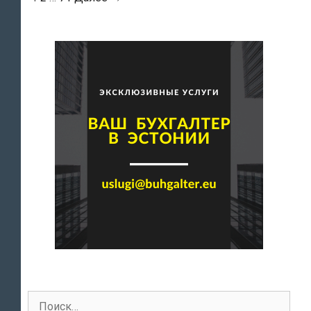
по
записям
Поиск