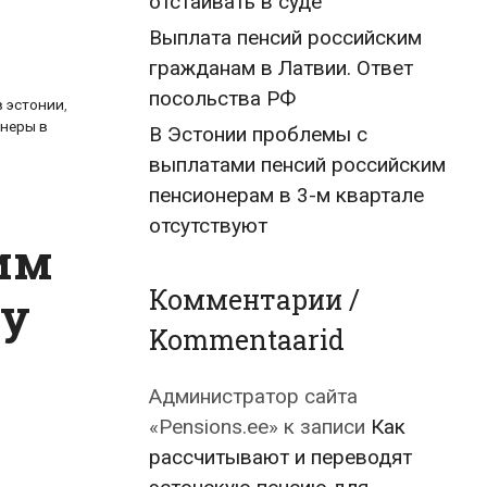
отстаивать в суде
Выплата пенсий российским
гражданам в Латвии. Ответ
посольства РФ
в эстонии
,
онеры в
В Эстонии проблемы с
выплатами пенсий российским
пенсионерам в 3-м квартале
отсутствуют
ким
Комментарии /
му
Kommentaarid
Администратор сайта
«Pensions.ee»
к записи
Как
рассчитывают и переводят