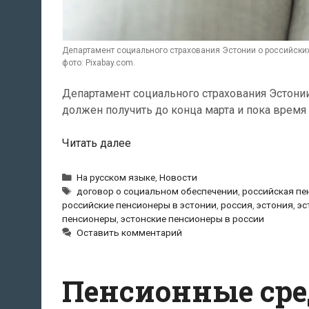
Департамент социального страхования Эстонии о российских
фото: Pixabay.com.
Департамент социального страхования Эстонии
должен получить до конца марта и пока время
Департамент
Читать далее
социального
страхования
Рубрики
На русском языке
,
Новости
Метки
Эстонии
договор о социальном обеспечении
,
российская пе
российские пенсионеры в эстонии
,
россия
,
эстония
,
эс
о
пенсионеры
,
эстонские пенсионеры в россии
российских
Оставить комментарий
пенсиях:
«По
договору
Пенсионные сре
мы
должны