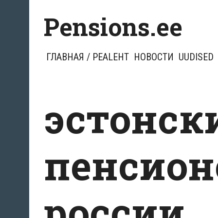
Перейти
Pensions.ee
к
содержимому
ГЛАВНАЯ / PEALEHT
НОВОСТИ
UUDISED
эстонск
пенсион
россии