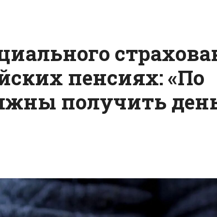
циального страхова
йских пенсиях: «По
лжны получить ден