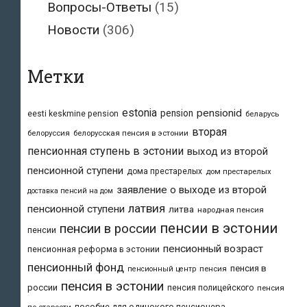
Вопросы-Ответы
(15)
Новости
(306)
Метки
estonia
pensionid
pension
eesti keskmine pension
беларусь
вторая
белоруссия
белорусская пенсия в эстонии
пенсионная ступень в эстонии
выход из второй
пенсионной ступени
дома престарелых
дом престарелых
заявление о выходе из второй
доставка пенсий на дом
латвия
пенсионной ступени
литва
народная пенсия
пенсии в эстонии
пенсии в россии
пенсии
пенсионный возраст
пенсионная реформа в эстонии
пенсионный фонд
пенсия в
пенсия
пенсионный центр
пенсия в эстонии
россии
пенсия полицейского
пенсия
пособие для одинокого пенсионера
по старости