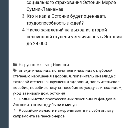
социального страхования Эстонии Мерле
Сумил-Лаанемаа
Кто и как в Эстонии будет оценивать
трудоспособность людей?
Число заявлений на выход из второй
пенсионной ступени увеличилось в Эстонии
до 24 000
Рубрики
На русском языке
,
Новости
Метки
опекун инвалида
,
попечитель инвалида с глубокой
степенью нарушения здоровья
,
попечитель инвалида с
тяжелой степенью нарушения здоровья
,
попечительское
пособие
,
пособие опекуна
,
пособие по уходу за инвалидом
,
уход за инвалидом
,
эстония
Навигация
Большинство прогрессивных пенсионных фондов в
по
Эстонии в этом году были в минусе
записям
Российские власти намерены взять на себя оплату
капремонта за пенсионеров