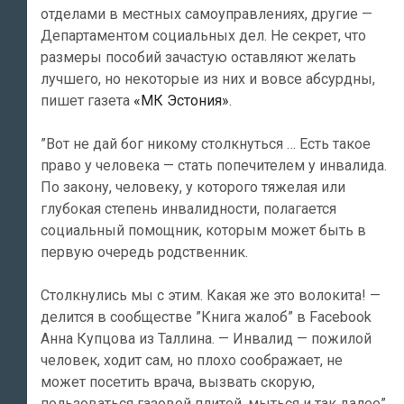
отделами в местных самоуправлениях, другие —
Департаментом социальных дел. Не секрет, что
размеры пособий зачастую оставляют желать
лучшего, но некоторые из них и вовсе абсурдны,
пишет газета
«МК Эстония»
.
”Вот не дай бог никому столкнуться … Есть такое
право у человека — стать попечителем у инвалида.
По закону, человеку, у которого тяжелая или
глубокая степень инвалидности, полагается
социальный помощник, которым может быть в
первую очередь родственник.
Столкнулись мы с этим. Какая же это волокита! —
делится в сообществе ”Книга жалоб” в Facebook
Анна Купцова из Таллина. — Инвалид — пожилой
человек, ходит сам, но плохо соображает, не
может посетить врача, вызвать скорую,
пользоваться газовой плитой, мыться и так далее”.