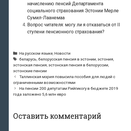
начислению пенсий Департамента
социального страхования Эстонии Мерле
Сумил-Лаанемаа
Вопрос читателя: могу ли я отказаться от II
ступени пенсионного страхования?
Рубрики
На русском языке
,
Новости
Метки
беларусь
,
белорусская пенсия в эстонии
,
эстония
,
эстонская пенсия
,
эстонская пенсия в белоруссии
,
эстонские пенсии
Навигация
Таллинская мэрия повысила пособия для людей с
по
ограниченными возможностями
записям
На пенсии 200 депутатам Рийгикогу в бюджете 2019
года заложено 5,6 млн евро
Оставить комментарий