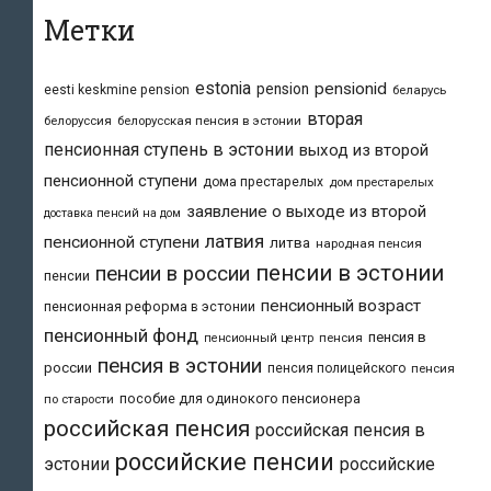
Метки
estonia
pensionid
pension
eesti keskmine pension
беларусь
вторая
белоруссия
белорусская пенсия в эстонии
пенсионная ступень в эстонии
выход из второй
пенсионной ступени
дома престарелых
дом престарелых
заявление о выходе из второй
доставка пенсий на дом
латвия
пенсионной ступени
литва
народная пенсия
пенсии в эстонии
пенсии в россии
пенсии
пенсионный возраст
пенсионная реформа в эстонии
пенсионный фонд
пенсия в
пенсия
пенсионный центр
пенсия в эстонии
россии
пенсия полицейского
пенсия
пособие для одинокого пенсионера
по старости
российская пенсия
российская пенсия в
российские пенсии
эстонии
российские