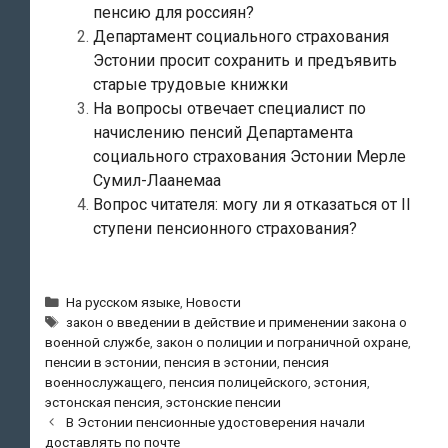
пенсию для россиян?
Департамент социального страхования
Эстонии просит сохранить и предъявить
старые трудовые книжки
На вопросы отвечает специалист по
начислению пенсий Департамента
социального страхования Эстонии Мерле
Сумил-Лаанемаа
Вопрос читателя: могу ли я отказаться от II
ступени пенсионного страхования?
Рубрики
На русском языке
,
Новости
Метки
закон о введении в действие и применении закона о
военной службе
,
закон о полиции и пограничной охране
,
пенсии в эстонии
,
пенсия в эстонии
,
пенсия
военнослужащего
,
пенсия полицейского
,
эстония
,
эстонская пенсия
,
эстонские пенсии
Навигация
В Эстонии пенсионные удостоверения начали
по
доставлять по почте