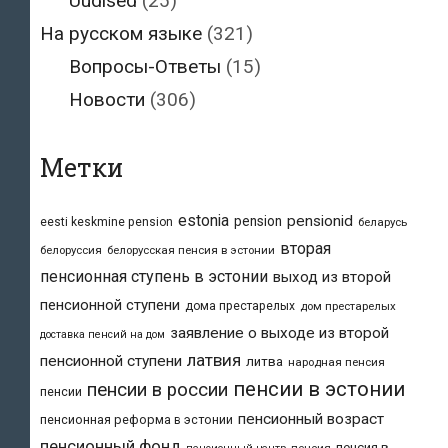
Uudised
(25)
На русском языке
(321)
Вопросы-Ответы
(15)
Новости
(306)
Метки
estonia
pensionid
pension
eesti keskmine pension
беларусь
вторая
белоруссия
белорусская пенсия в эстонии
пенсионная ступень в эстонии
выход из второй
пенсионной ступени
дома престарелых
дом престарелых
заявление о выходе из второй
доставка пенсий на дом
латвия
пенсионной ступени
литва
народная пенсия
пенсии в эстонии
пенсии в россии
пенсии
пенсионный возраст
пенсионная реформа в эстонии
пенсионный фонд
пенсия в
пенсия