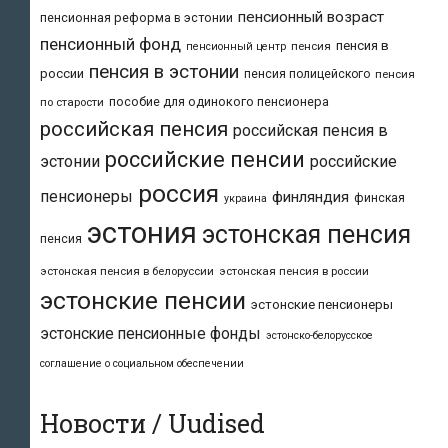
пенсионный возраст
пенсионная реформа в эстонии
пенсионный фонд
пенсия в
пенсия
пенсионный центр
пенсия в эстонии
россии
пенсия полицейского
пенсия
пособие для одинокого пенсионера
по старости
российская пенсия
российская пенсия в
российские пенсии
эстонии
российские
россия
пенсионеры
финляндия
финская
украина
эстония
эстонская пенсия
пенсия
эстонская пенсия в белоруссии
эстонская пенсия в россии
эстонские пенсии
эстонские пенсионеры
эстонские пенсионные фонды
эстонско-белорусское
соглашение о социальном обеспечении
Новости / Uudised