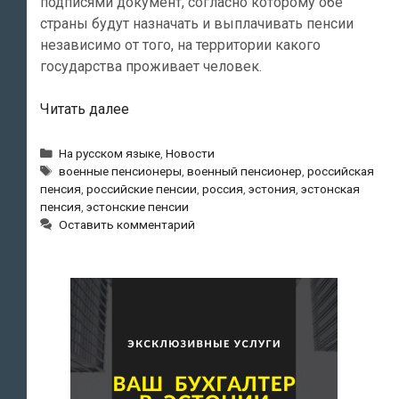
подписями документ, согласно которому обе
страны будут назначать и выплачивать пенсии
независимо от того, на территории какого
государства проживает человек.
Военные
Читать далее
пенсионеры
смогут
Рубрики
На русском языке
,
Новости
Метки
получать
военные пенсионеры
,
военный пенсионер
,
российская
пенсия
,
российские пенсии
,
россия
,
эстония
,
эстонская
российскую
пенсия
,
эстонские пенсии
и
Оставить комментарий
эстонскую
пенсии
одновременно