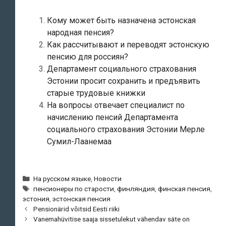
Кому может быть назначена эстонская
народная пенсия?
Как рассчитывают и переводят эстонскую
пенсию для россиян?
Департамент социального страхования
Эстонии просит сохранить и предъявить
старые трудовые книжки
На вопросы отвечает специалист по
начислению пенсий Департамента
социального страхования Эстонии Мерле
Сумил-Лаанемаа
Рубрики
На русском языке
,
Новости
Метки
пенсионеры по старости
,
финляндия
,
финская пенсия
,
эстония
,
эстонская пенсия
Навигация
Pensionärid võitsid Eesti riiki
по
Vanemahüvitise saaja sissetulekut vähendav säte on