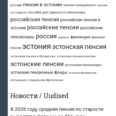
пенсия в эстонии
россии
пенсия полицейского
пенсия
пособие для одинокого пенсионера
по старости
российская пенсия
российская пенсия в
российские пенсии
эстонии
российские
россия
пенсионеры
финляндия
финская
украина
эстония
эстонская пенсия
пенсия
эстонская пенсия в белоруссии
эстонская пенсия в россии
эстонские пенсии
эстонские пенсионеры
эстонские пенсионные фонды
эстонско-белорусское
соглашение о социальном обеспечении
Новости / Uudised
В 2026 году средняя пенсия по старости