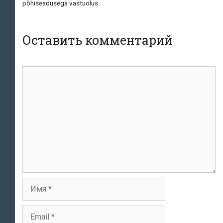
записям
põhiseadusega vastuolus
Оставить комментарий
Комментарий
Имя
Email