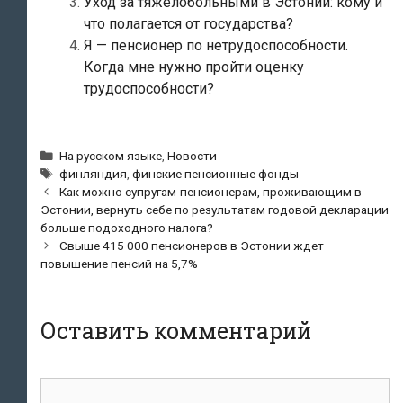
Уход за тяжелобольными в Эстонии: кому и
что полагается от государства?
Я — пенсионер по нетрудоспособности.
Когда мне нужно пройти оценку
трудоспособности?
Рубрики
На русском языке
,
Новости
Метки
финляндия
,
финские пенсионные фонды
Навигация
Как можно супругам-пенсионерам, проживающим в
по
Эстонии, вернуть себе по результатам годовой декларации
записям
больше подоходного налога?
Свыше 415 000 пенсионеров в Эстонии ждет
повышение пенсий на 5,7%
Оставить комментарий
Комментарий