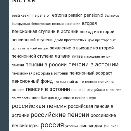
estonia
pensionid
pension
eesti keskmine pension
беларусь
вторая
белоруссия
белорусская пенсия в эстонии
пенсионная ступень в эстонии
выход из второй
пенсионной ступени
дома престарелых
дом престарелых
заявление о выходе из второй
доставка пенсий на дом
латвия
пенсионной ступени
литва
народная пенсия
пенсии в эстонии
пенсии в россии
пенсии
пенсионный возраст
пенсионная реформа в эстонии
пенсионный фонд
пенсия в
пенсия
пенсионный центр
пенсия в эстонии
россии
пенсия полицейского
пенсия
пособие для одинокого пенсионера
по старости
российская пенсия
российская пенсия в
российские пенсии
эстонии
российские
россия
пенсионеры
финляндия
финская
украина