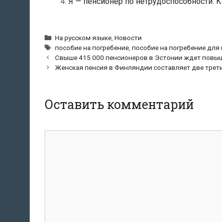
Я — пенсионер по нетрудоспособности. 
Рубрики
На русском языке
,
Новости
Метки
пособие на погребение
,
пособие на погребение для
Навигация
Свыше 415 000 пенсионеров в Эстонии ждет повыш
по
Женская пенсия в Финляндии составляет две трет
записям
Оставить комментарий
Комментарий