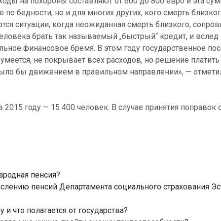
сходы на похороны составляют от 600 до 800 евро и эта су
 по бедности, но и для многих других, кого смерть близко
аются ситуации, когда неожиданная смерть близкого, сопр
ловека брать так называемый „быстрый“ кредит, и вслед 
льное финансовое бремя. В этом году государственное пос
умеется, не покрывает всех расходов, но решение платить 
было бы движением в правильном направлении», — отмети
в 2015 году — 15 400 человек. В случае принятия поправок 
ародная пенсия?
ислению пенсий Департамента социального страхования Э
 и что полагается от государства?