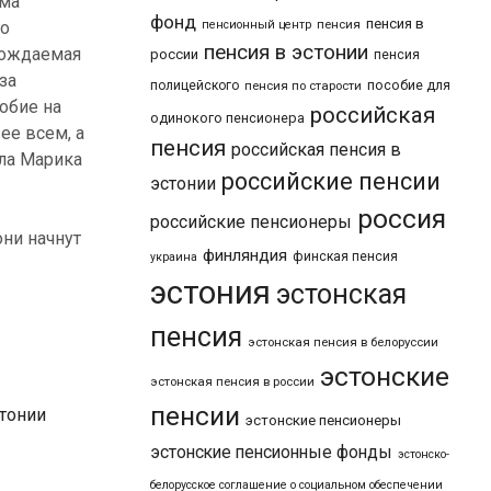
мма
фонд
пенсия в
пенсия
го
пенсионный центр
пенсия в эстонии
овождаемая
россии
пенсия
за
пособие для
полицейского
пенсия по старости
обие на
российская
одинокого пенсионера
ее всем, а
пенсия
российская пенсия в
ла Марика
российские пенсии
эстонии
россия
российские пенсионеры
они начнут
финляндия
финская пенсия
украина
эстония
эстонская
пенсия
эстонская пенсия в белоруссии
эстонские
эстонская пенсия в россии
пенсии
стонии
эстонские пенсионеры
эстонские пенсионные фонды
эстонско-
белорусское соглашение о социальном обеспечении