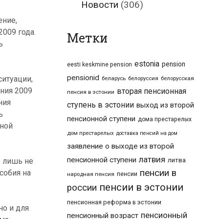
Новости
(306)
ение,
009 года.
Метки
ь
estonia
pension
eesti keskmine pension
pensionid
ситуации,
беларусь
белоруссия
белорусская
ения 2009
вторая пенсионная
пенсия в эстонии
ния
ступень в эстонии
выход из второй
ь
пенсионной ступени
дома престарелых
ьной
дом престарелых
доставка пенсий на дом
заявление о выходе из второй
латвия
пенсионной ступени
е лишь не
литва
пенсии в
собия на
пенсии
народная пенсия
пенсии в эстонии
россии
пенсионная реформа в эстонии
но и для
пенсионный
пенсионный возраст