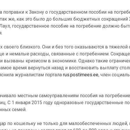
 поправки к Закону о государственном пособии на погреб
так же, как это было до больших бюджетных сокращений 2
Лаул, государственное пособие на погребение должно быт
.
 своего близкого. Они и без того оказываются в тяжелой 
еще и немалые расходы, связанные с погребением. Сокращ
ли вызваны кризисом в экономике. Однако такие ограниче
амое время вернуться назад и восстановить выплату стол
яснила журналистам портала
rus.postimees.ee
, член социал
лачивало местным самоуправлениям пособия на погребени
ц. С 1 января 2015 году одноразовые государственные по
нных семей.
ар по кошельку не только для малообеспеченных людей, 