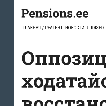
Перейти
Pensions.ee
к
содержимому
ГЛАВНАЯ / PEALEHT
НОВОСТИ
UUDISED
Оппози
ходатай
восстан