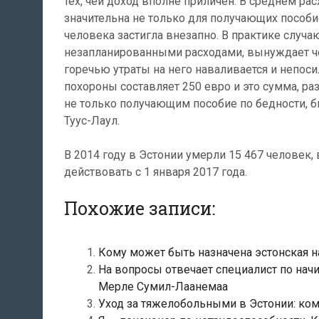
тех, чей доход вполне приличен. В среднем ра
значительна не только для получающих пособие
человека застигла внезапно. В практике случ
незапланированными расходами, вынуждает че
горечью утраты на него наваливается и непоси
похороны составляет 250 евро и это сумма, раз
не только получающим пособие по бедности, 
Туус-Лаул.
В 2014 году в Эстонии умерли 15 467 человек, 
действовать с 1 января 2017 года.
Похожие записи:
Кому может быть назначена эстонская н
На вопросы отвечает специалист по нач
Мерле Сумил-Лаанемаа
Уход за тяжелобольными в Эстонии: кому