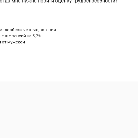
Когда мне нужно пройти оценку трудоспособности?
 малообеспеченных
,
эстония
ение пенсий на 5,7%
и от мужской