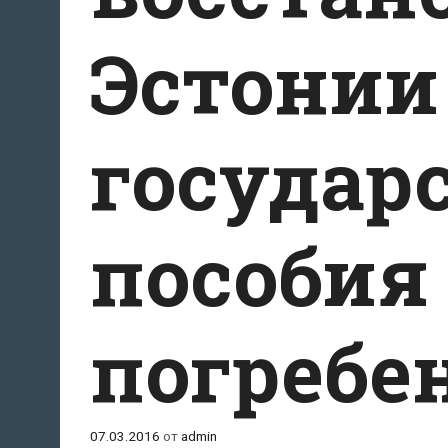
Эстонии
государ
пособия
погребе
07.03.2016
от
admin