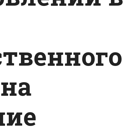
ственного
 на
ние