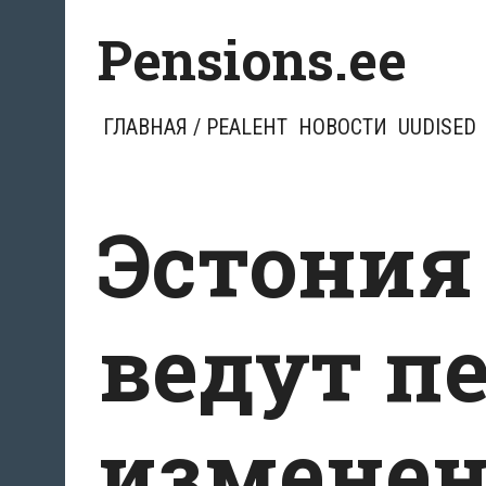
Перейти
Pensions.ee
к
содержимому
ГЛАВНАЯ / PEALEHT
НОВОСТИ
UUDISED
Эстония
ведут п
измене