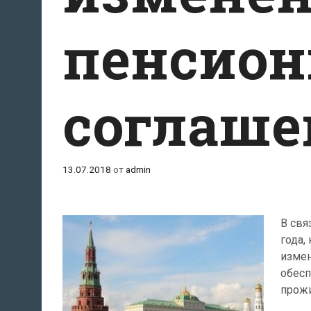
пенсион
соглаше
13.07.2018
от
admin
В свя
года,
измен
обесп
прожи