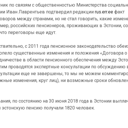
ник по связям с общественностью Министерства социаль
ии Иван Лаврентьев подтвердил редакции
rus.err.ee
факт
оворов между странами, но не стал говорить, какие измен
мер, российских пенсионеров, проживающих в Эстонии, с
, что переговоры еще идут.
твительно, с 2011 года пенсионное законодательство обеи
рпело существенные изменения и положения «Договора о
дничестве в области пенсионного обеспечения между Эсто
этим проводятся экспертные консультации по обсуждению 
нсультации еще не завершены, то мы не можем комментиро
ные изменения, круг лиц), ни возможные сроки обновле
ния, по состоянию на 30 июня 2018 года в Эстонии выпла
и эстонскую пенсию получали 1820 человек.