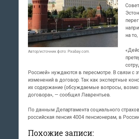
Совет
Эстон
перег
напри
на то
«Дейс
Автор/источник фото: Pixabay.com.
прете
сотру
Россией» нуждаются в пересмотре. В связи с 
изменений в договор. Так как экспертные ко
их содержание (обсуждаемые вопросы, возмож
договора», — сообщил Лаврентьев.
По данным Департамента социального страхова
российская пенсия 4004 пенсионерам, в Росси
Похожие записи: