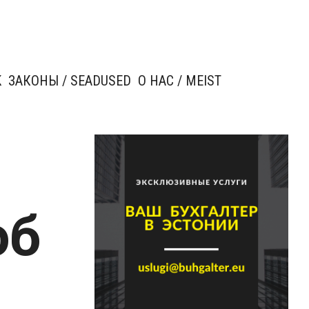
K
ЗАКОНЫ / SEADUSED
О НАС / MEIST
об