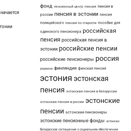
фонд
пенсия в
пенсия
пенсионный центр
начается
пенсия в эстонии
россии
пенсия
пособие для
полицейского
пенсия по старости
стонии
российская
одинокого пенсионера
пенсия
российская пенсия в
российские пенсии
эстонии
россия
российские пенсионеры
финляндия
финская пенсия
украина
эстония
эстонская
пенсия
эстонская пенсия в белоруссии
эстонские
эстонская пенсия в россии
пенсии
эстонские пенсионеры
эстонские пенсионные фонды
эстонско-
белорусское соглашение о социальном обеспечении