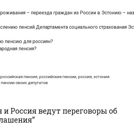
роживания – переезда граждан из России в Эстонию – наз
ислению пенсий Департамента социального страхования Э
ую пенсию для россиян?
ародная пенсия?
,
российская пенсия
,
российские пенсии
,
россия
,
эстония
 пенсии своих депутатов
 и Россия ведут переговоры об
глашения
”