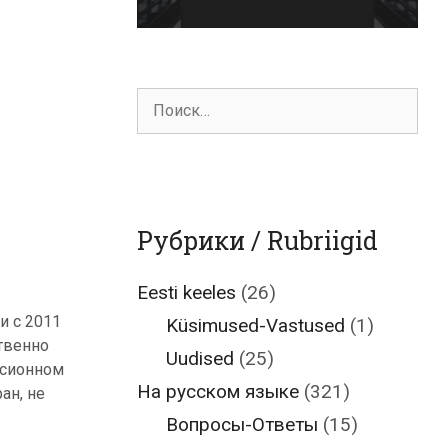
Поиск
для:
Рубрики / Rubriigid
Eesti keeles
(26)
и с 2011
Küsimused-Vastused
(1)
твенно
Uudised
(25)
нсионном
На русском языке
(321)
ан, не
Вопросы-Ответы
(15)