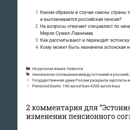
Каким образом в случае смены страны п
и выплачивается российская пенсия?
На вопросы отвечает специалист по нач
Мерле Сумил-Лаанемаа
Как рассчитывают и переводят эстонск
Кому может быть назначена эстонская н
Рубрики
На русском языке
,
Новости
Метки
пенсионное соглашение между эстонией и россией
Навигация
Государственная дума России раскрыла зарплаты и
по
Pensionid Eestis: 190 eurost kuni 4200 euroni kuus
записям
2 комментария для “
Эстония
изменении пенсионного со