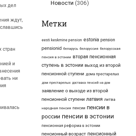
Новости
(306)
ных дел
ения ждут,
Метки
ославшись
estonia
pension
eesti keskmine pension
pensionid
х стран
беларусь
белоруссия
белорусская
вторая пенсионная
пенсия в эстонии
нией и
ступень в эстонии
выход из второй
внесения
пенсионной ступени
дома престарелых
вать ни
дом престарелых
доставка пенсий на дом
ния
заявление о выходе из второй
латвия
пенсионной ступени
литва
пенсии в
чивалась
пенсии
народная пенсия
пенсии в эстонии
россии
пенсионная реформа в эстонии
пенсионный
пенсионный возраст