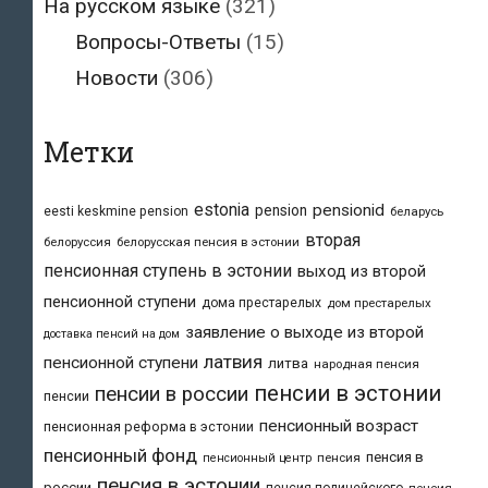
На русском языке
(321)
Вопросы-Ответы
(15)
Новости
(306)
Метки
estonia
pensionid
pension
eesti keskmine pension
беларусь
вторая
белоруссия
белорусская пенсия в эстонии
пенсионная ступень в эстонии
выход из второй
пенсионной ступени
дома престарелых
дом престарелых
заявление о выходе из второй
доставка пенсий на дом
латвия
пенсионной ступени
литва
народная пенсия
пенсии в эстонии
пенсии в россии
пенсии
пенсионный возраст
пенсионная реформа в эстонии
пенсионный фонд
пенсия в
пенсия
пенсионный центр
пенсия в эстонии
россии
пенсия полицейского
пенсия