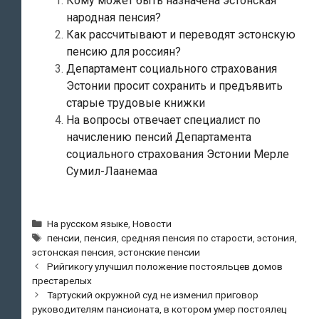
Кому может быть назначена эстонская
народная пенсия?
Как рассчитывают и переводят эстонскую
пенсию для россиян?
Департамент социального страхования
Эстонии просит сохранить и предъявить
старые трудовые книжки
На вопросы отвечает специалист по
начислению пенсий Департамента
социального страхования Эстонии Мерле
Сумил-Лаанемаа
Рубрики
На русском языке
,
Новости
Метки
пенсии
,
пенсия
,
средняя пенсия по старости
,
эстония
,
эстонская пенсия
,
эстонские пенсии
Навигация
Рийгикогу улучшил положение постояльцев домов
по
престарелых
записям
Тартуский окружной суд не изменил приговор
руководителям пансионата, в котором умер постоялец