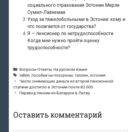
социального страхования Эстонии Мерле
Сумил-Лаанемаа
Уход за тяжелобольными в Эстонии: кому и
что полагается от государства?
Я — пенсионер по нетрудоспособности.
Когда мне нужно пройти оценку
трудоспособности?
Рубрики
Вопросы-Ответы
,
На русском языке
Метки
tallinn
,
пособие на похороны
,
таллин
,
эстония
Навигация
Число снимающих деньги из второй пенсионной
по
ступени достигло в Эстонии почти 82 000
записям
Перевод пенсии из Беларуси в Литву
Оставить комментарий