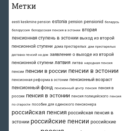
Метки
estonia
pensionid
pension
eesti keskmine pension
беларусь
вторая
белоруссия
белорусская пенсия в эстонии
пенсионная ступень в эстонии
выход из второй
пенсионной ступени
дома престарелых
дом престарелых
заявление о выходе из второй
доставка пенсий на дом
латвия
пенсионной ступени
литва
народная пенсия
пенсии в эстонии
пенсии в россии
пенсии
пенсионный возраст
пенсионная реформа в эстонии
пенсионный фонд
пенсия в
пенсия
пенсионный центр
пенсия в эстонии
россии
пенсия полицейского
пенсия
пособие для одинокого пенсионера
по старости
российская пенсия
российская пенсия в
российские пенсии
эстонии
российские