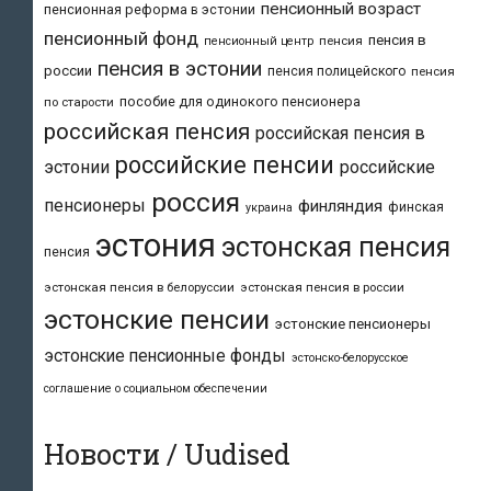
пенсионный возраст
пенсионная реформа в эстонии
пенсионный фонд
пенсия в
пенсия
пенсионный центр
пенсия в эстонии
россии
пенсия полицейского
пенсия
пособие для одинокого пенсионера
по старости
российская пенсия
российская пенсия в
российские пенсии
эстонии
российские
россия
пенсионеры
финляндия
финская
украина
эстония
эстонская пенсия
пенсия
эстонская пенсия в белоруссии
эстонская пенсия в россии
эстонские пенсии
эстонские пенсионеры
эстонские пенсионные фонды
эстонско-белорусское
соглашение о социальном обеспечении
Новости / Uudised