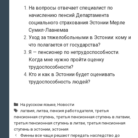
На вопросы отвечает специалист по
начислению пенсий Департамента
социального страхования Эстонии Мерле
Сумил-Лаанемаа
Уход за тяжелобольными в Эстонии: кому и
что полагается от государства?
Я — пенсионер по нетрудоспособности.
Когда мне нужно пройти оценку
трудоспособности?
Кто и как в Эстонии будет оценивать
трудоспособность людей?
Рубрики
На русском языке
,
Новости
Метки
латвия
,
литва
,
пенсия работодателя
,
третья
пенсионная ступень
,
третья пенсионная ступень в латвии
,
третья пенсионная ступень в литве
,
третья пенсионная
ступень в эстонии
,
эстония
Навигация
Финны все чаще решают передать наследство до