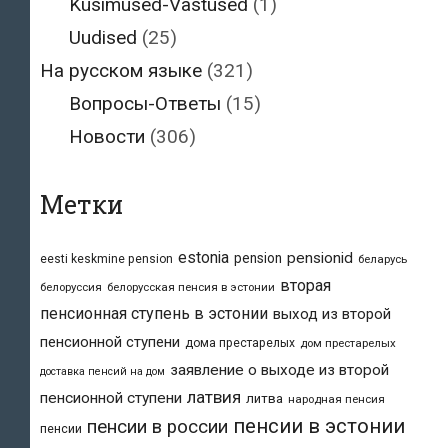
Küsimused-Vastused
(1)
Uudised
(25)
На русском языке
(321)
Вопросы-Ответы
(15)
Новости
(306)
Метки
estonia
pensionid
pension
eesti keskmine pension
беларусь
вторая
белоруссия
белорусская пенсия в эстонии
пенсионная ступень в эстонии
выход из второй
пенсионной ступени
дома престарелых
дом престарелых
заявление о выходе из второй
доставка пенсий на дом
латвия
пенсионной ступени
литва
народная пенсия
пенсии в эстонии
пенсии в россии
пенсии