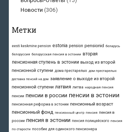
Вопросы-Ответы
(15)
Новости
(306)
Метки
estonia
pensionid
pension
eesti keskmine pension
беларусь
вторая
белоруссия
белорусская пенсия в эстонии
пенсионная ступень в эстонии
выход из второй
пенсионной ступени
дома престарелых
дом престарелых
заявление о выходе из второй
доставка пенсий на дом
латвия
пенсионной ступени
литва
народная пенсия
пенсии в эстонии
пенсии в россии
пенсии
пенсионный возраст
пенсионная реформа в эстонии
пенсионный фонд
пенсия в
пенсия
пенсионный центр
пенсия в эстонии
россии
пенсия полицейского
пенсия
пособие для одинокого пенсионера
по старости