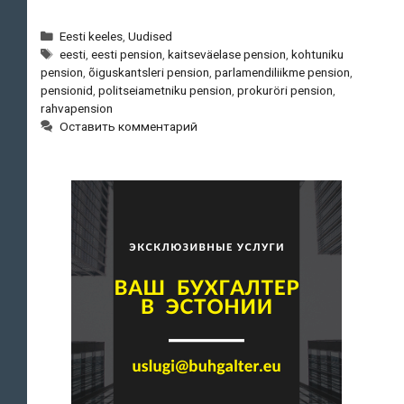
Eestis:
190
Рубрики
Eesti keeles
,
Uudised
Метки
eurost
eesti
,
eesti pension
,
kaitseväelase pension
,
kohtuniku
pension
,
õiguskantsleri pension
,
parlamendiliikme pension
,
kuni
pensionid
,
politseiametniku pension
,
prokuröri pension
,
4200
rahvapension
euroni
Оставить комментарий
kuus