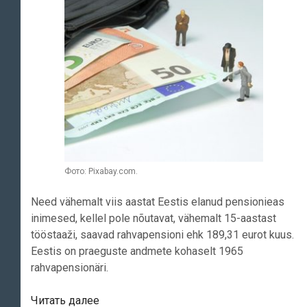
Фото: Pixabay.com.
Need vähemalt viis aastat Eestis elanud pensionieas
inimesed, kellel pole nõutavat, vähemalt 15-aastast
tööstaaži, saavad rahvapensioni ehk 189,31 eurot kuus.
Eestis on praeguste andmete kohaselt 1965
rahvapensionäri.
Pensionid
Читать далее