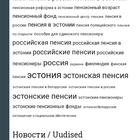
пенсионный возраст
пенсионная реформа в эстонии
пенсионный фонд
пенсия в
пенсия
пенсионный центр
пенсия в эстонии
россии
пенсия полицейского
пенсия
пособие для одинокого пенсионера
по старости
российская пенсия
российская пенсия в
российские пенсии
эстонии
российские
россия
пенсионеры
финляндия
финская
украина
эстония
эстонская пенсия
пенсия
эстонская пенсия в белоруссии
эстонская пенсия в россии
эстонские пенсии
эстонские пенсионеры
эстонские пенсионные фонды
эстонско-белорусское
соглашение о социальном обеспечении
Новости / Uudised