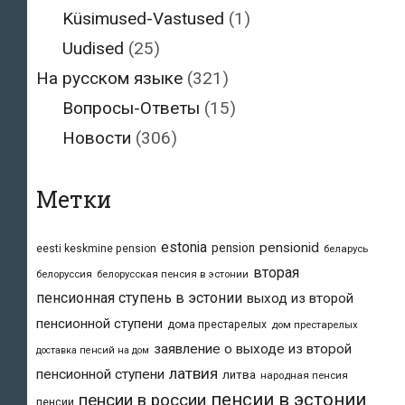
Küsimused-Vastused
(1)
Uudised
(25)
На русском языке
(321)
Вопросы-Ответы
(15)
Новости
(306)
Метки
estonia
pensionid
pension
eesti keskmine pension
беларусь
вторая
белоруссия
белорусская пенсия в эстонии
пенсионная ступень в эстонии
выход из второй
пенсионной ступени
дома престарелых
дом престарелых
заявление о выходе из второй
доставка пенсий на дом
латвия
пенсионной ступени
литва
народная пенсия
пенсии в эстонии
пенсии в россии
пенсии