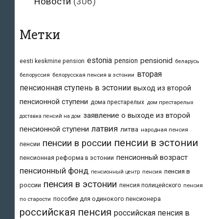
Новости
(306)
Метки
estonia
pensionid
pension
eesti keskmine pension
беларусь
вторая
белоруссия
белорусская пенсия в эстонии
пенсионная ступень в эстонии
выход из второй
пенсионной ступени
дома престарелых
дом престарелых
заявление о выходе из второй
доставка пенсий на дом
латвия
пенсионной ступени
литва
народная пенсия
пенсии в эстонии
пенсии в россии
пенсии
пенсионный возраст
пенсионная реформа в эстонии
пенсионный фонд
пенсия в
пенсия
пенсионный центр
пенсия в эстонии
россии
пенсия полицейского
пенсия
пособие для одинокого пенсионера
по старости
российская пенсия
российская пенсия в