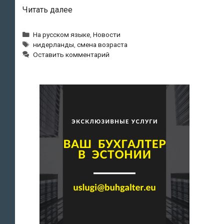
Голландский
Читать далее
пенсионер
требует
Рубрики
На русском языке
,
Новости
Метки
через
нидерланды
,
смена возраста
Оставить комментарий
суд
официальной
смены
возраста.
Так
больше
шансов
в
«Тиндере»