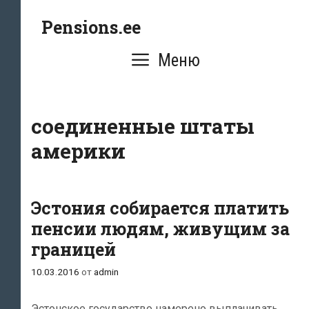
Перейти
Pensions.ee
к
содержимому
Меню
соединенные штаты
америки
Эстония собирается платить
пенсии людям, живущим за
границей
10.03.2016
от
admin
Эстонское государство намерено выплачивать