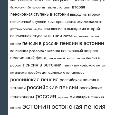
eesti keskmine pension
беларусь
вторая
белоруссия
белорусская пенсия в эстонии
пенсионная ступень в эстонии
выход из второй
пенсионной ступени
дома престарелых
дом престарелых
заявление о выходе из второй
доставка пенсий на дом
латвия
пенсионной ступени
литва
народная пенсия
пенсии в эстонии
пенсии в россии
пенсии
пенсионный возраст
пенсионная реформа в эстонии
пенсионный фонд
пенсия в
пенсия
пенсионный центр
пенсия в эстонии
россии
пенсия полицейского
пенсия
пособие для одинокого пенсионера
по старости
российская пенсия
российская пенсия в
российские пенсии
эстонии
российские
россия
пенсионеры
финляндия
финская
украина
эстония
эстонская пенсия
пенсия