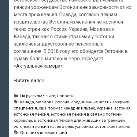
пенсии уроженцам Эстонии вне зависимости от их
места проживания. Правда, согласно планам
правительства Эстонии, изменения не коснутся
таких стран как Россия, Украина, Молдова и
Канада, так как с этими странами у Эстонии
заключены двусторонние пенсионные
соглашения. В 2018 году это обойдется Эстонии в
сумму более миллиона евро, передает
«Актуальная камера»
.
Эстония
Читать далее
собирается
платить
Рубрики
На русском языке
,
Новости
Метки
пенсии
канада
,
молдова
,
россия
,
соединенные штаты америки
,
спецпенсия
,
сша
,
тоомас хендрик ильвес
,
украина
,
эстония
,
людям,
эстонская пенсия
,
эстонская пенсия в связи с потерей
живущим
кормильца
,
эстонская пенсия для живущих за границей
,
за
эстонская пенсия на льготных условиях
,
эстонские пенсии
границей
Оставить комментарий