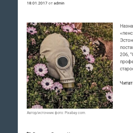
18.01.2017
от
admin
Назна
«пенс
Эстон
поста
206, 
профе
старо
Читат
Автор/источник фото: Pixabay.com.