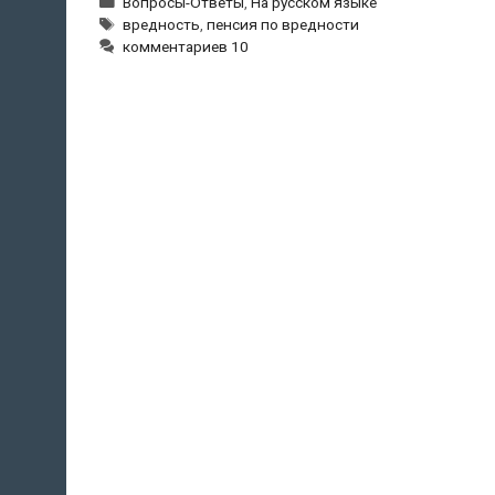
Рубрики
Вопросы-Ответы
,
На русском языке
Метки
вредность
,
пенсия по вредности
комментариев 10