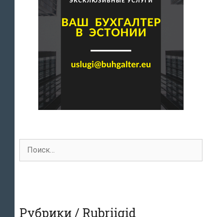
Поиск
для:
Рубрики / Rubriigid