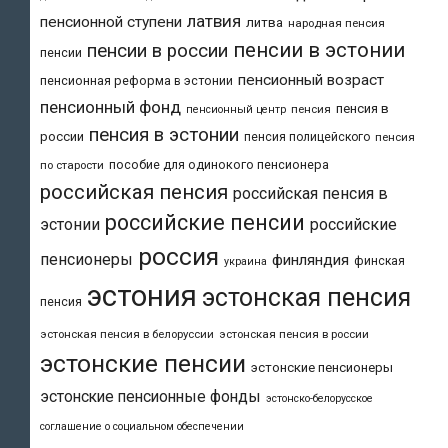
латвия
пенсионной ступени
литва
народная пенсия
пенсии в эстонии
пенсии в россии
пенсии
пенсионный возраст
пенсионная реформа в эстонии
пенсионный фонд
пенсия в
пенсия
пенсионный центр
пенсия в эстонии
россии
пенсия полицейского
пенсия
пособие для одинокого пенсионера
по старости
российская пенсия
российская пенсия в
российские пенсии
эстонии
российские
россия
пенсионеры
финляндия
финская
украина
эстония
эстонская пенсия
пенсия
эстонская пенсия в белоруссии
эстонская пенсия в россии
эстонские пенсии
эстонские пенсионеры
эстонские пенсионные фонды
эстонско-белорусское
соглашение о социальном обеспечении