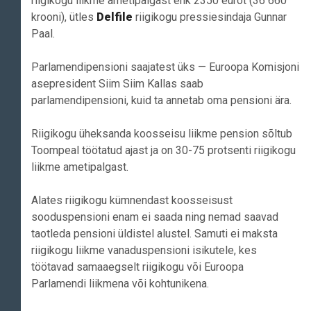
riigikogu liikme ametipalgast ehk 2350 eurot (36 660
krooni), ütles
Delfile
riigikogu pressiesindaja Gunnar
Paal.
Parlamendipensioni saajatest üks — Euroopa Komisjoni
asepresident Siim Siim Kallas saab
parlamendipensioni, kuid ta annetab oma pensioni ära.
Riigikogu üheksanda koosseisu liikme pension sõltub
Toompeal töötatud ajast ja on 30-75 protsenti riigikogu
liikme ametipalgast.
Alates riigikogu kümnendast koosseisust
sooduspensioni enam ei saada ning nemad saavad
taotleda pensioni üldistel alustel. Samuti ei maksta
riigikogu liikme vanaduspensioni isikutele, kes
töötavad samaaegselt riigikogu või Euroopa
Parlamendi liikmena või kohtunikena.