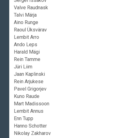
Sergei Issakov
Valve Raudnask
Talvi Märja
Aino Runge
Raoul Üksvärav
Lembit Arro
Ando Leps
Harald Mägi
Rein Tamme
Jüri Liim
Jaan Kaplinski
Rein Arjukese
Pavel Grigorjev
Kuno Raude
Mart Madissoon
Lembit Annus
Enn Tupp
Hanno Schotter
Nikolay Zakharov