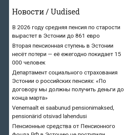
Новости / Uudised
В 2026 году средняя пенсия по старости
вырастет в Эстонии до 861 евро
Вторая пенсионная ступень в Эстонии
несёт потери — её ежегодно покидает 15
000 человек
Департамент социального страхования
Эстонии о российских пенсиях: «По
договору мы должны получить деньги до
конца марта»
Venemaalt ei saabunud pensionimaksed,
pensionärid otsivad lahendusi
Пенсионные средства от Пенсионного
фонда РФ в Эстонию не поступили