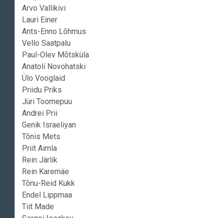
Arvo Vallikivi
Lauri Einer
Ants-Enno Lõhmus
Vello Saatpalu
Paul-Olev Mõtsküla
Anatoli Novohatski
Ülo Vooglaid
Priidu Priks
Jüri Toomepuu
Andrei Prii
Genik Israeliyan
Tõnis Mets
Priit Aimla
Rein Järlik
Rein Karemäe
Tõnu-Reid Kukk
Endel Lippmaa
Tiit Made