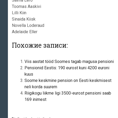
Saima Eero
Toomas Aaskivi
Lilli Kiin
Sinaida Kiisk
Novella Loderaud
Adelaide Eller
Похожие записи:
Viis aastat tööd Soomes tagab magusa pensioni
Pensionid Eestis: 190 eurost kuni 4200 euroni
kuus
Soome keskmine pension on Eesti keskmisest
neli korda suurem
Riigikogu liikme ligi 3500-eurost pensioni saab
169 inimest