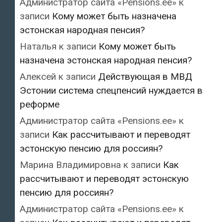
Администратор сайта «Pensions.ee»
к
записи
Кому может быть назначена
эстонская народная пенсия?
Наталья
к записи
Кому может быть
назначена эстонская народная пенсия?
Алексей
к записи
Действующая в МВД
Эстонии система спецпенсий нуждается в
реформе
Администратор сайта «Pensions.ee»
к
записи
Как рассчитывают и переводят
эстонскую пенсию для россиян?
Марина Владимировна
к записи
Как
рассчитывают и переводят эстонскую
пенсию для россиян?
Администратор сайта «Pensions.ee»
к