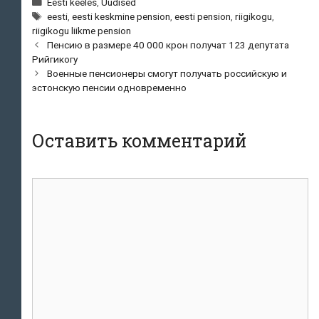
Рубрики
Eesti keeles
,
Uudised
Метки
eesti
,
eesti keskmine pension
,
eesti pension
,
riigikogu
,
riigikogu liikme pension
Навигация
Пенсию в размере 40 000 крон получат 123 депутата
по
Рийгикогу
записям
Военные пенсионеры смогут получать российскую и
эстонскую пенсии одновременно
Оставить комментарий
Комментарий