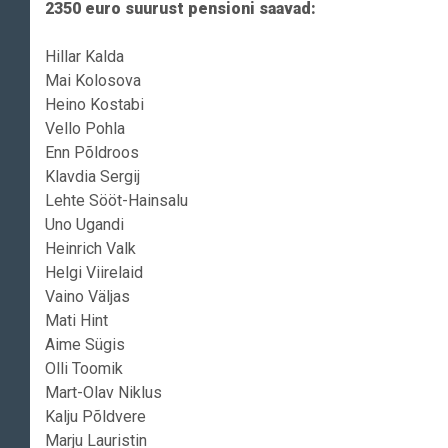
2350 euro suurust pensioni saavad:
Hillar Kalda
Mai Kolosova
Heino Kostabi
Vello Pohla
Enn Põldroos
Klavdia Sergij
Lehte Sööt-Hainsalu
Uno Ugandi
Heinrich Valk
Helgi Viirelaid
Vaino Väljas
Mati Hint
Aime Sügis
Olli Toomik
Mart-Olav Niklus
Kalju Põldvere
Marju Lauristin