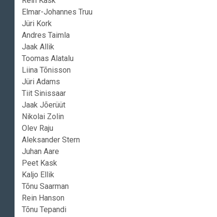
Rein Kask
Elmar-Johannes Truu
Jüri Kork
Andres Taimla
Jaak Allik
Toomas Alatalu
Liina Tõnisson
Jüri Adams
Tiit Sinissaar
Jaak Jõerüüt
Nikolai Zolin
Olev Raju
Aleksander Stern
Juhan Aare
Peet Kask
Kaljo Ellik
Tõnu Saarman
Rein Hanson
Tõnu Tepandi