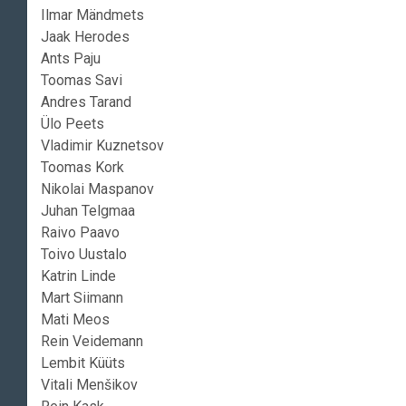
Ilmar Mändmets
Jaak Herodes
Ants Paju
Toomas Savi
Andres Tarand
Ülo Peets
Vladimir Kuznetsov
Toomas Kork
Nikolai Maspanov
Juhan Telgmaa
Raivo Paavo
Toivo Uustalo
Katrin Linde
Mart Siimann
Mati Meos
Rein Veidemann
Lembit Küüts
Vitali Menšikov