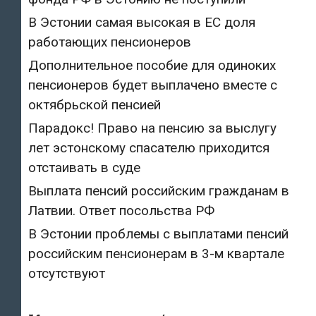
В Эстонии самая высокая в ЕС доля
работающих пенсионеров
Дополнительное пособие для одиноких
пенсионеров будет выплачено вместе с
октябрьской пенсией
Парадокс! Право на пенсию за выслугу
лет эстонскому спасателю приходится
отстаивать в суде
Выплата пенсий российским гражданам в
Латвии. Ответ посольства РФ
В Эстонии проблемы с выплатами пенсий
российским пенсионерам в 3-м квартале
отсутствуют