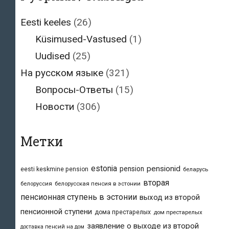
Eesti keeles
(26)
Küsimused-Vastused
(1)
Uudised
(25)
На русском языке
(321)
Вопросы-Ответы
(15)
Новости
(306)
Метки
estonia
pensionid
pension
eesti keskmine pension
беларусь
вторая
белоруссия
белорусская пенсия в эстонии
пенсионная ступень в эстонии
выход из второй
пенсионной ступени
дома престарелых
дом престарелых
заявление о выходе из второй
доставка пенсий на дом