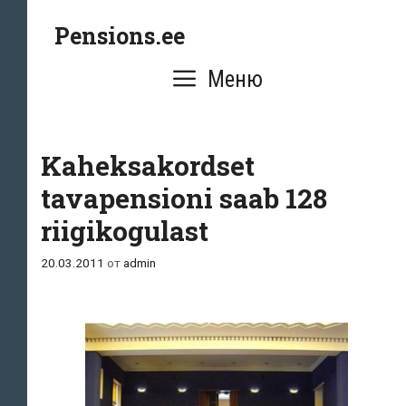
Перейти
Pensions.ee
к
содержимому
Меню
Kaheksakordset
tavapensioni saab 128
riigikogulast
20.03.2011
от
admin