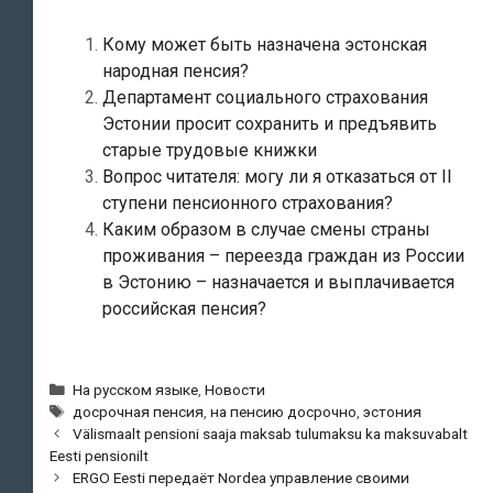
Кому может быть назначена эстонская
народная пенсия?
Департамент социального страхования
Эстонии просит сохранить и предъявить
старые трудовые книжки
Вопрос читателя: могу ли я отказаться от II
ступени пенсионного страхования?
Каким образом в случае смены страны
проживания – переезда граждан из России
в Эстонию – назначается и выплачивается
российская пенсия?
Рубрики
На русском языке
,
Новости
Метки
досрочная пенсия
,
на пенсию досрочно
,
эстония
Навигация
Välismaalt pensioni saaja maksab tulumaksu ka maksuvabalt
по
Eesti pensionilt
записям
ERGO Eesti передаёт Nordea управление своими