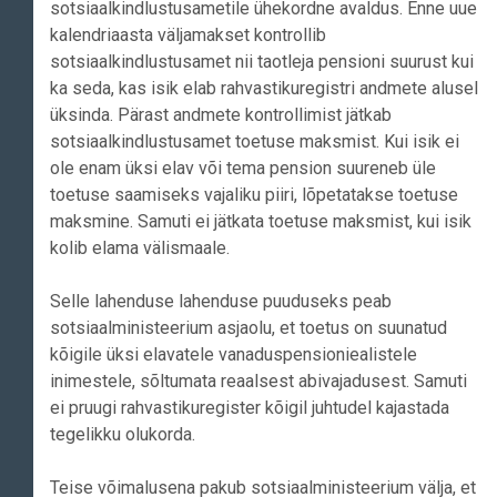
sotsiaalkindlustusametile ühekordne avaldus. Enne uue
kalendriaasta väljamakset kontrollib
sotsiaalkindlustusamet nii taotleja pensioni suurust kui
ka seda, kas isik elab rahvastikuregistri andmete alusel
üksinda. Pärast andmete kontrollimist jätkab
sotsiaalkindlustusamet toetuse maksmist. Kui isik ei
ole enam üksi elav või tema pension suureneb üle
toetuse saamiseks vajaliku piiri, lõpetatakse toetuse
maksmine. Samuti ei jätkata toetuse maksmist, kui isik
kolib elama välismaale.
Selle lahenduse lahenduse puuduseks peab
sotsiaalministeerium asjaolu, et toetus on suunatud
kõigile üksi elavatele vanaduspensioniealistele
inimestele, sõltumata reaalsest abivajadusest. Samuti
ei pruugi rahvastikuregister kõigil juhtudel kajastada
tegelikku olukorda.
Teise võimalusena pakub sotsiaalministeerium välja, et