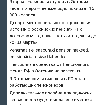
Вторая пенсионная ступень в Эстонии
несёт потери — её ежегодно покидает 15
000 человек
Департамент социального страхования
Эстонии о российских пенсиях: «По
договору мы должны получить деньги до
конца марта»
Venemaalt ei saabunud pensionimaksed,
pensionärid otsivad lahendusi
Пенсионные средства от Пенсионного
фонда РФ в Эстонию не поступили
В Эстонии самая высокая в ЕС доля
работающих пенсионеров
Дополнительное пособие для одиноких
пенсионеров будет выплачено вместе с