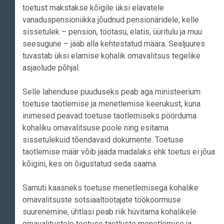
toetust makstakse kõigile üksi elavatele
vanaduspensioniikka jõudnud pensionäridele, kelle
sissetulek – pension, töötasu, elatis, üüritulu ja muu
seesugune – jääb alla kehtestatud määra. Sealjuures
tuvastab üksi elamise kohalik omavalitsus tegelike
asjaolude põhjal.
Selle lahenduse puuduseks peab aga ministeerium
toetuse taotlemise ja menetlemise keerukust, kuna
inimesed peavad toetuse taotlemiseks pöörduma
kohaliku omavalitsuse poole ning esitama
sissetulekuid tõendavaid dokumente. Toetuse
taotlemise määr võib jääda madalaks ehk toetus ei jõua
kõigini, kes on õigustatud seda saama.
Samuti kaasneks toetuse menetlemisega kohalike
omavalitsuste sotsiaaltöötajate töökoormuse
suurenemine, ühtlasi peab riik hüvitama kohalikele
omavalitustele toetuse taotluste menetlemise ja