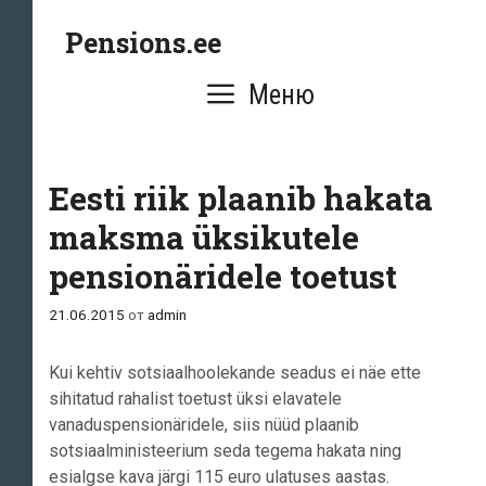
Перейти
Pensions.ee
к
содержимому
Меню
Eesti riik plaanib hakata
maksma üksikutele
pensionäridele toetust
21.06.2015
от
admin
Kui kehtiv sotsiaalhoolekande seadus ei näe ette
sihitatud rahalist toetust üksi elavatele
vanaduspensionäridele, siis nüüd plaanib
sotsiaalministeerium seda tegema hakata ning
esialgse kava järgi 115 euro ulatuses aastas.