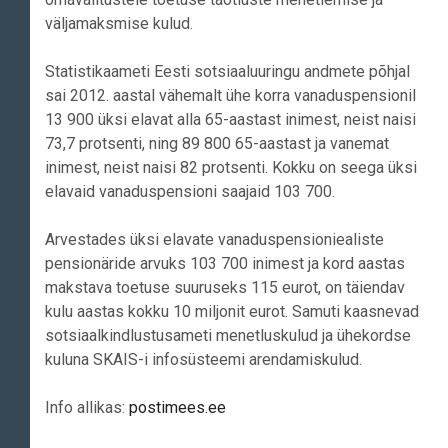
väljamaksmise kulud.
Statistikaameti Eesti sotsiaaluuringu andmete põhjal
sai 2012. aastal vähemalt ühe korra vanaduspensionil
13 900 üksi elavat alla 65-aastast inimest, neist naisi
73,7 protsenti, ning 89 800 65-aastast ja vanemat
inimest, neist naisi 82 protsenti. Kokku on seega üksi
elavaid vanaduspensioni saajaid 103 700.
Arvestades üksi elavate vanaduspensioniealiste
pensionäride arvuks 103 700 inimest ja kord aastas
makstava toetuse suuruseks 115 eurot, on täiendav
kulu aastas kokku 10 miljonit eurot. Samuti kaasnevad
sotsiaalkindlustusameti menetluskulud ja ühekordse
kuluna SKAIS-i infosüsteemi arendamiskulud.
Info allikas:
postimees.ee