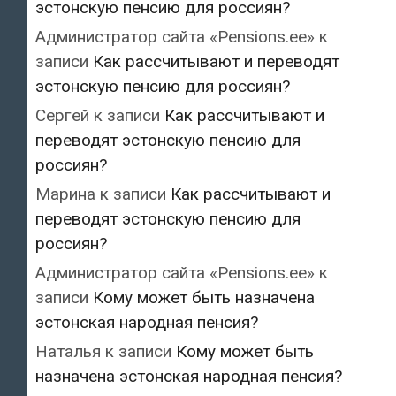
эстонскую пенсию для россиян?
Администратор сайта «Pensions.ee»
к
записи
Как рассчитывают и переводят
эстонскую пенсию для россиян?
Сергей
к записи
Как рассчитывают и
переводят эстонскую пенсию для
россиян?
Марина
к записи
Как рассчитывают и
переводят эстонскую пенсию для
россиян?
Администратор сайта «Pensions.ee»
к
записи
Кому может быть назначена
эстонская народная пенсия?
Наталья
к записи
Кому может быть
назначена эстонская народная пенсия?