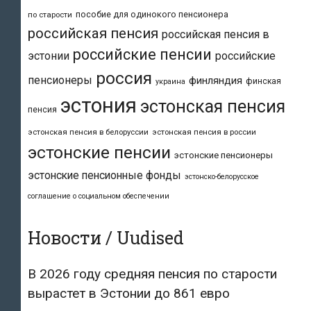
пособие для одинокого пенсионера
по старости
российская пенсия
российская пенсия в
российские пенсии
эстонии
российские
россия
пенсионеры
финляндия
финская
украина
эстония
эстонская пенсия
пенсия
эстонская пенсия в белоруссии
эстонская пенсия в россии
эстонские пенсии
эстонские пенсионеры
эстонские пенсионные фонды
эстонско-белорусское
соглашение о социальном обеспечении
Новости / Uudised
В 2026 году средняя пенсия по старости
вырастет в Эстонии до 861 евро