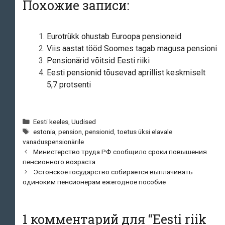
Похожие записи:
Eurotrükk ohustab Euroopa pensioneid
Viis aastat tööd Soomes tagab magusa pensioni
Pensionärid võitsid Eesti riiki
Eesti pensionid tõusevad aprillist keskmiselt
5,7 protsenti
Рубрики
Eesti keeles
,
Uudised
Метки
estonia
,
pension
,
pensionid
,
toetus üksi elavale
vanaduspensionärile
Навигация
Министерство труда РФ сообщило сроки повышения
по
пенсионного возраста
записям
Эстонское государство собирается выплачивать
одиноким пенсионерам ежегодное пособие
1 комментарий для “
Eesti riik