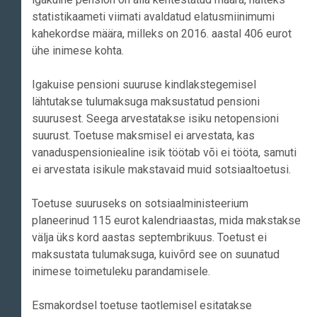
statistikaameti viimati avaldatud elatusmiinimumi
kahekordse määra, milleks on 2016. aastal 406 eurot
ühe inimese kohta.
Igakuise pensioni suuruse kindlakstegemisel
lähtutakse tulumaksuga maksustatud pensioni
suurusest. Seega arvestatakse isiku netopensioni
suurust. Toetuse maksmisel ei arvestata, kas
vanaduspensioniealine isik töötab või ei tööta, samuti
ei arvestata isikule makstavaid muid sotsiaaltoetusi.
Toetuse suuruseks on sotsiaalministeerium
planeerinud 115 eurot kalendriaastas, mida makstakse
välja üks kord aastas septembrikuus. Toetust ei
maksustata tulumaksuga, kuivõrd see on suunatud
inimese toimetuleku parandamisele.
Esmakordsel toetuse taotlemisel esitatakse