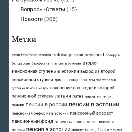
Вопросы-Ответы
(15)
Новости
(306)
Метки
estonia
pensionid
pension
eesti keskmine pension
беларусь
вторая
белоруссия
белорусская пенсия в эстонии
пенсионная ступень в эстонии
выход из второй
пенсионной ступени
дома престарелых
дом престарелых
заявление о выходе из второй
доставка пенсий на дом
латвия
пенсионной ступени
литва
народная пенсия
пенсии в эстонии
пенсии в россии
пенсии
пенсионный возраст
пенсионная реформа в эстонии
пенсионный фонд
пенсия в
пенсия
пенсионный центр
пенсия в эстонии
россии
пенсия полицейского
пенсия