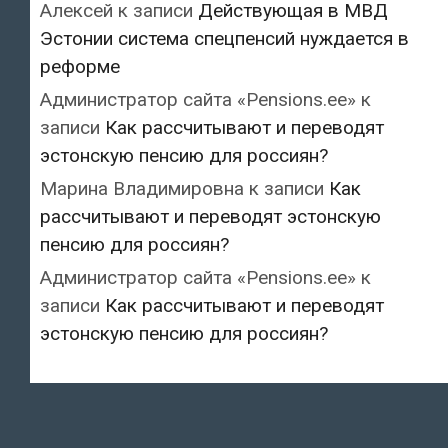
Алексей
к записи
Действующая в МВД
Эстонии система спецпенсий нуждается в
реформе
Администратор сайта «Pensions.ee»
к
записи
Как рассчитывают и переводят
эстонскую пенсию для россиян?
Марина Владимировна
к записи
Как
рассчитывают и переводят эстонскую
пенсию для россиян?
Администратор сайта «Pensions.ee»
к
записи
Как рассчитывают и переводят
эстонскую пенсию для россиян?