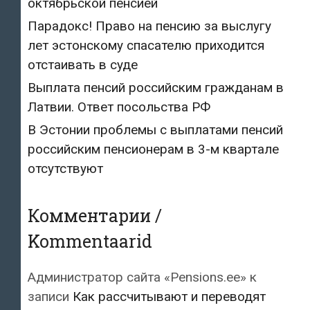
октябрьской пенсией
Парадокс! Право на пенсию за выслугу
лет эстонскому спасателю приходится
отстаивать в суде
Выплата пенсий российским гражданам в
Латвии. Ответ посольства РФ
В Эстонии проблемы с выплатами пенсий
российским пенсионерам в 3-м квартале
отсутствуют
Комментарии /
Kommentaarid
Администратор сайта «Pensions.ee»
к
записи
Как рассчитывают и переводят