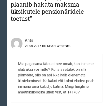
plaanib hakata maksma
üksikutele pensionäridele
toetust
”
Ants
21.06.2015 на 13:09
|
Ответить
Mis paganama tätsust see omab, kas inimene
elab üksi või mitte? Kui sissetulek on alla
piirmäära, siis on asi ikka halb olenemata
üksielamisest. Ka kaksi või kolmi elades peab
inimene oma kulud ju katma. Mingi haiglane
ametnikuloogika ütleb vist, et 1+1=3?