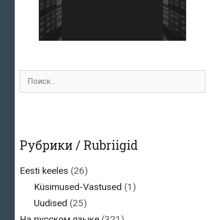
Поиск
для:
Рубрики / Rubriigid
Eesti keeles
(26)
Küsimused-Vastused
(1)
Uudised
(25)
На русском языке
(321)