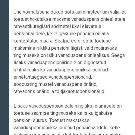
Ühe võimalusena pakub sotsiaalministeerium välja, et
toetust hakatakse maksma vanaduspensioniealistele
rahvastikuregistri andmetel üksi elavatele
pensionäridele, kelle igakuine pension on alla
kehtestatud määra. Sealjuures ei sõltu toetuse
maksmine riikliku pensioni liigist, vaid määravaks
tingimuseks on isiku vanaduspensioniealisus. Seega
lisaks vanaduspensionäridele on õigustatud
sihtrühmaks ka vanaduspensioniikka jõudnud
ennetähtaegsed vanaduspensionärid,
soodustingimustel vanaduspensionärid,
rahvapensionärid ja toitjakaotuspensionärid.
Lisaks vanaduspensionieale ning üksi elamisele on
toetuse saamise tingimuseks ka isiku igakuise
pensioni suurus. Toetust makstakse
vanaduspensioniikka jõudnud pensionäridele, kelle
igakuine pension on alla kehtestatud määra, näiteks