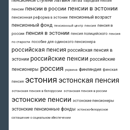
пенсионной ступени
литва
народная пенсия
пенсии в эстонии
пенсии в россии
пенсии
пенсионный возраст
пенсионная реформа в эстонии
пенсионный фонд
пенсия в
пенсия
пенсионный центр
пенсия в эстонии
россии
пенсия полицейского
пенсия
пособие для одинокого пенсионера
по старости
российская пенсия
российская пенсия в
российские пенсии
эстонии
российские
россия
пенсионеры
финляндия
финская
украина
эстония
эстонская пенсия
пенсия
эстонская пенсия в белоруссии
эстонская пенсия в россии
эстонские пенсии
эстонские пенсионеры
эстонские пенсионные фонды
эстонско-белорусское
соглашение о социальном обеспечении