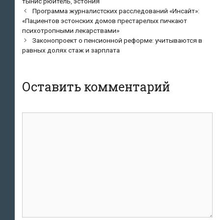
тынис рюйтель
,
эстония
Навигация
Программа журналистских расследований «Инсайт»:
по
«Пациентов эстонских домов престарелых пичкают
записям
психотропными лекарствами»
Законопроект о пенсионной реформе: учитываются в
равных долях стаж и зарплата
Оставить комментарий
Комментарий