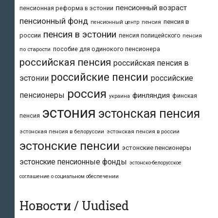
пенсионный возраст
пенсионная реформа в эстонии
пенсионный фонд
пенсия в
пенсия
пенсионный центр
пенсия в эстонии
россии
пенсия полицейского
пенсия
пособие для одинокого пенсионера
по старости
российская пенсия
российская пенсия в
российские пенсии
эстонии
российские
россия
пенсионеры
финляндия
финская
украина
эстония
эстонская пенсия
пенсия
эстонская пенсия в белоруссии
эстонская пенсия в россии
эстонские пенсии
эстонские пенсионеры
эстонские пенсионные фонды
эстонско-белорусское
соглашение о социальном обеспечении
Новости / Uudised