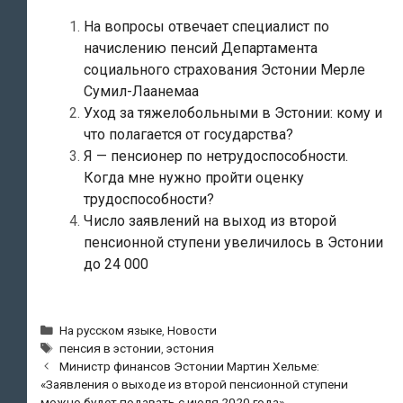
На вопросы отвечает специалист по
начислению пенсий Департамента
социального страхования Эстонии Мерле
Сумил-Лаанемаа
Уход за тяжелобольными в Эстонии: кому и
что полагается от государства?
Я — пенсионер по нетрудоспособности.
Когда мне нужно пройти оценку
трудоспособности?
Число заявлений на выход из второй
пенсионной ступени увеличилось в Эстонии
до 24 000
Рубрики
На русском языке
,
Новости
Метки
пенсия в эстонии
,
эстония
Навигация
Министр финансов Эстонии Мартин Хельме:
по
«Заявления о выходе из второй пенсионной ступени
записям
можно будет подавать с июля 2020 года»