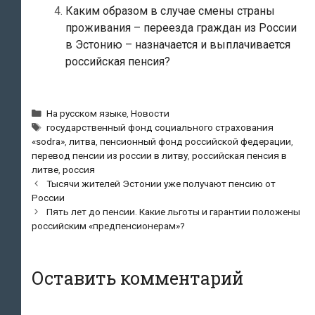
Каким образом в случае смены страны
проживания – переезда граждан из России
в Эстонию – назначается и выплачивается
российская пенсия?
Рубрики
На русском языке
,
Новости
Метки
государственный фонд социального страхования
«sodra»
,
литва
,
пенсионный фонд российской федерации
,
перевод пенсии из россии в литву
,
российская пенсия в
литве
,
россия
Навигация
Тысячи жителей Эстонии уже получают пенсию от
по
России
записям
Пять лет до пенсии. Какие льготы и гарантии положены
российским «предпенсионерам»?
Оставить комментарий