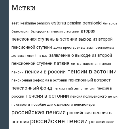
Метки
estonia
pensionid
pension
eesti keskmine pension
беларусь
вторая
белоруссия
белорусская пенсия в эстонии
пенсионная ступень в эстонии
выход из второй
пенсионной ступени
дома престарелых
дом престарелых
заявление о выходе из второй
доставка пенсий на дом
латвия
пенсионной ступени
литва
народная пенсия
пенсии в эстонии
пенсии в россии
пенсии
пенсионный возраст
пенсионная реформа в эстонии
пенсионный фонд
пенсия в
пенсия
пенсионный центр
пенсия в эстонии
россии
пенсия полицейского
пенсия
пособие для одинокого пенсионера
по старости
российская пенсия
российская пенсия в
российские пенсии
эстонии
российские