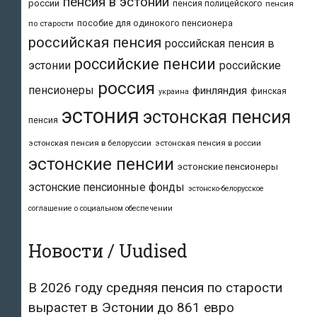
пенсия в эстонии
россии
пенсия полицейского
пенсия
пособие для одинокого пенсионера
по старости
российская пенсия
российская пенсия в
российские пенсии
эстонии
российские
россия
пенсионеры
финляндия
финская
украина
эстония
эстонская пенсия
пенсия
эстонская пенсия в белоруссии
эстонская пенсия в россии
эстонские пенсии
эстонские пенсионеры
эстонские пенсионные фонды
эстонско-белорусское
соглашение о социальном обеспечении
Новости / Uudised
В 2026 году средняя пенсия по старости
вырастет в Эстонии до 861 евро