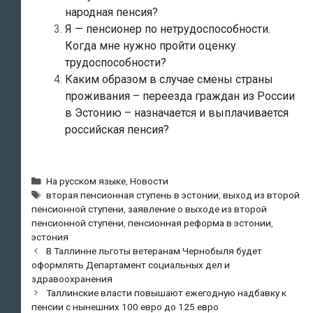
народная пенсия?
Я — пенсионер по нетрудоспособности.
Когда мне нужно пройти оценку
трудоспособности?
Каким образом в случае смены страны
проживания – переезда граждан из России
в Эстонию – назначается и выплачивается
российская пенсия?
Рубрики
На русском языке
,
Новости
Метки
вторая пенсионная ступень в эстонии
,
выход из второй
пенсионной ступени
,
заявление о выходе из второй
пенсионной ступени
,
пенсионная реформа в эстонии
,
эстония
Навигация
В Таллинне льготы ветеранам Чернобыля будет
по
оформлять Департамент социальных дел и
записям
здравоохранения
Таллинские власти повышают ежегодную надбавку к
пенсии с нынешних 100 евро до 125 евро