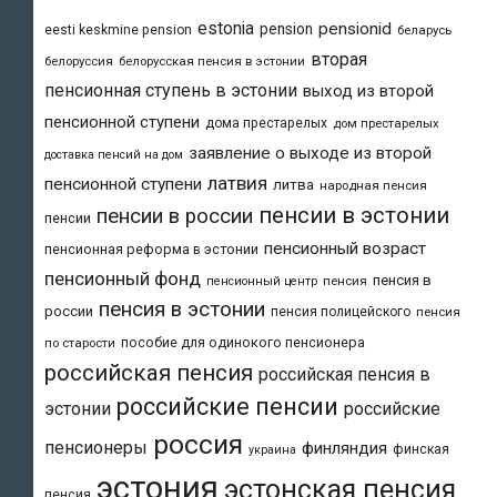
estonia
pensionid
pension
eesti keskmine pension
беларусь
вторая
белоруссия
белорусская пенсия в эстонии
пенсионная ступень в эстонии
выход из второй
пенсионной ступени
дома престарелых
дом престарелых
заявление о выходе из второй
доставка пенсий на дом
латвия
пенсионной ступени
литва
народная пенсия
пенсии в эстонии
пенсии в россии
пенсии
пенсионный возраст
пенсионная реформа в эстонии
пенсионный фонд
пенсия в
пенсия
пенсионный центр
пенсия в эстонии
россии
пенсия полицейского
пенсия
пособие для одинокого пенсионера
по старости
российская пенсия
российская пенсия в
российские пенсии
эстонии
российские
россия
пенсионеры
финляндия
финская
украина
эстония
эстонская пенсия
пенсия