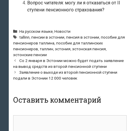
Вопрос читателя: могу ли я отказаться от II
ступени пенсионного страхования?
Рубрики
На русском языке
,
Новости
Метки
tallinn
,
пенсии в эстонии
,
пенсия в эстонии
,
пособие для
пенсионеров таллина
,
пособие для таллинских
пенсионеров
,
таллин
,
эстония
,
эстонская пенсия
,
эстонские пенсии
Навигация
Со 2 января в Эстонии можно будет подать заявление
по
на вывод средств из второй пенсионной ступени
записям
Заявление о выходе из второй пенсионной ступени
подали в Эстонии 12 000 человек
Оставить комментарий
Комментарий