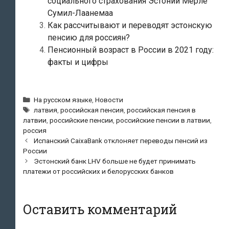
социального страхования Эстонии Мерле
Сумил-Лаанемаа
Как рассчитывают и переводят эстонскую
пенсию для россиян?
Пенсионный возраст в России в 2021 году:
факты и цифры
Рубрики
На русском языке
,
Новости
Метки
латвия
,
российская пенсия
,
российская пенсия в
латвии
,
российские пенсии
,
российские пенсии в латвии
,
россия
Навигация
Испанский CaixaBank отклоняет переводы пенсий из
по
России
записям
Эстонский банк LHV больше не будет принимать
платежи от российских и белорусских банков
Оставить комментарий