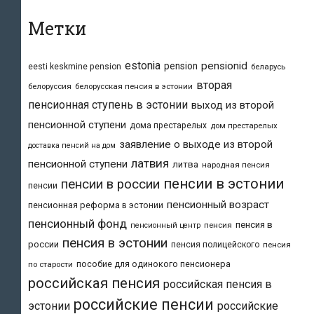
Метки
estonia
pensionid
pension
eesti keskmine pension
беларусь
вторая
белоруссия
белорусская пенсия в эстонии
пенсионная ступень в эстонии
выход из второй
пенсионной ступени
дома престарелых
дом престарелых
заявление о выходе из второй
доставка пенсий на дом
латвия
пенсионной ступени
литва
народная пенсия
пенсии в эстонии
пенсии в россии
пенсии
пенсионный возраст
пенсионная реформа в эстонии
пенсионный фонд
пенсия в
пенсия
пенсионный центр
пенсия в эстонии
россии
пенсия полицейского
пенсия
пособие для одинокого пенсионера
по старости
российская пенсия
российская пенсия в
российские пенсии
эстонии
российские