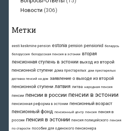
Вопросы-Ответы
(15)
Новости
(306)
Метки
estonia
pensionid
pension
eesti keskmine pension
беларусь
вторая
белоруссия
белорусская пенсия в эстонии
пенсионная ступень в эстонии
выход из второй
пенсионной ступени
дома престарелых
дом престарелых
заявление о выходе из второй
доставка пенсий на дом
латвия
пенсионной ступени
литва
народная пенсия
пенсии в эстонии
пенсии в россии
пенсии
пенсионный возраст
пенсионная реформа в эстонии
пенсионный фонд
пенсия в
пенсия
пенсионный центр
пенсия в эстонии
россии
пенсия полицейского
пенсия
пособие для одинокого пенсионера
по старости