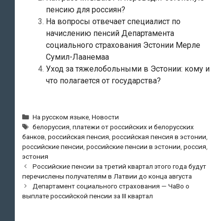
пенсию для россиян?
На вопросы отвечает специалист по
начислению пенсий Департамента
социального страхования Эстонии Мерле
Сумил-Лаанемаа
Уход за тяжелобольными в Эстонии: кому и
что полагается от государства?
Рубрики
На русском языке
,
Новости
Метки
белоруссия
,
платежи от российских и белорусских
банков
,
российская пенсия
,
российская пенсия в эстонии
,
российские пенсии
,
российские пенсии в эстонии
,
россия
,
эстония
Навигация
Российские пенсии за третий квартал этого года будут
по
перечислены получателям в Латвии до конца августа
записям
Департамент социального страхования — ЧаBo o
выплате российской пенсии за III квартал