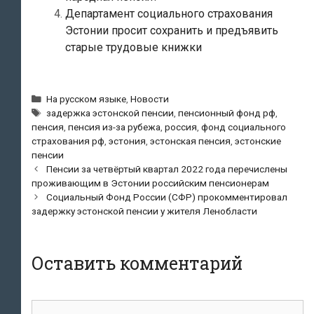
Департамент социального страхования
Эстонии просит сохранить и предъявить
старые трудовые книжки
Рубрики
На русском языке
,
Новости
Метки
задержка эстонской пенсии
,
пенсионный фонд рф
,
пенсия
,
пенсия из-за рубежа
,
россия
,
фонд социального
страхования рф
,
эстония
,
эстонская пенсия
,
эстонские
пенсии
Навигация
Пенсии за четвёртый квартал 2022 года перечислены
по
проживающим в Эстонии российским пенсионерам
записям
Социальный Фонд России (СФР) прокомментировал
задержку эстонской пенсии у жителя Ленобласти
Оставить комментарий
Комментарий