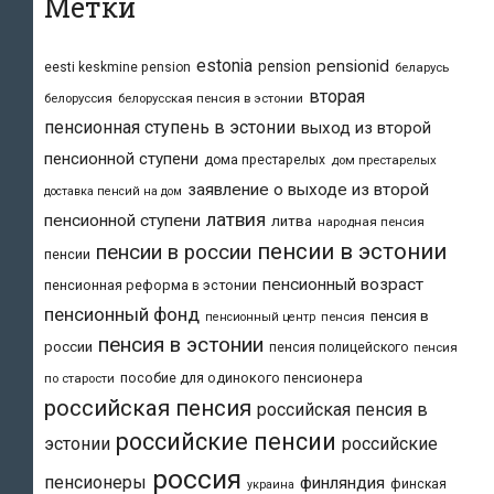
Метки
estonia
pensionid
pension
eesti keskmine pension
беларусь
вторая
белоруссия
белорусская пенсия в эстонии
пенсионная ступень в эстонии
выход из второй
пенсионной ступени
дома престарелых
дом престарелых
заявление о выходе из второй
доставка пенсий на дом
латвия
пенсионной ступени
литва
народная пенсия
пенсии в эстонии
пенсии в россии
пенсии
пенсионный возраст
пенсионная реформа в эстонии
пенсионный фонд
пенсия в
пенсия
пенсионный центр
пенсия в эстонии
россии
пенсия полицейского
пенсия
пособие для одинокого пенсионера
по старости
российская пенсия
российская пенсия в
российские пенсии
эстонии
российские
россия
пенсионеры
финляндия
финская
украина