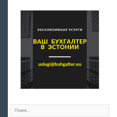
по
записям
Поиск
для: