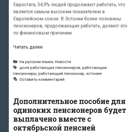
Евростата, 54,9% людей продолжают работать, что
является самым высоким показателем в
Европейском союзе. В Эстонии более половины
пенсионеров, продолжающих работать, делают это
по финансовым причинам.
В
Читать далее
Эстонии
самая
Рубрики
На русском языке
,
Новости
Метки
высокая
доля работающих пенсионеров
,
работающие
пенсионеры
,
работающий пенсионер
,
эстония
в
Оставить комментарий
ЕС
доля
работающих
Дополнительное пособие для
пенсионеров
одиноких пенсионеров будет
выплачено вместе с
октябрьской пенсией