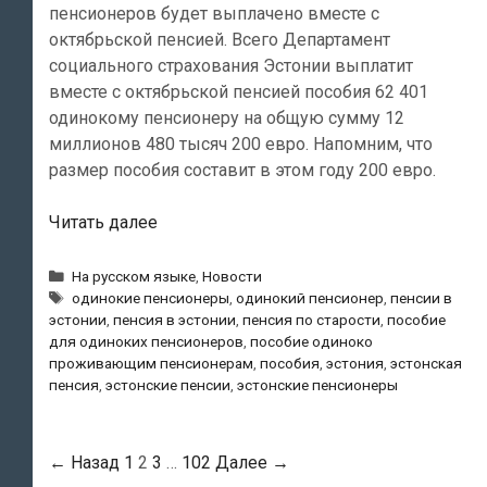
пенсионеров будет выплачено вместе с
октябрьской пенсией. Всего Департамент
социального страхования Эстонии выплатит
вместе с октябрьской пенсией пособия 62 401
одинокому пенсионеру на общую сумму 12
миллионов 480 тысяч 200 евро. Напомним, что
размер пособия составит в этом году 200 евро.
Дополнительное
Читать далее
пособие
для
Рубрики
На русском языке
,
Новости
Метки
одиноких
одинокие пенсионеры
,
одинокий пенсионер
,
пенсии в
эстонии
,
пенсия в эстонии
,
пенсия по старости
,
пособие
пенсионеров
для одиноких пенсионеров
,
пособие одиноко
будет
проживающим пенсионерам
,
пособия
,
эстония
,
эстонская
выплачено
пенсия
,
эстонские пенсии
,
эстонские пенсионеры
вместе
с
октябрьской
Навигация
← Назад
1
2
3
…
102
Далее →
пенсией