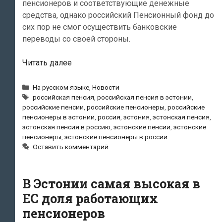
пенсионеров и соответствующие денежные
средства, однако российский Пенсионный фонд до
сих пор не смог осуществить банковские
переводы со своей стороны.
Пенсионные
Читать далее
средства
от
Рубрики
На русском языке
,
Новости
Метки
Пенсионного
российская пенсия
,
российская пенсия в эстонии
,
российские пенсии
,
российские пенсионеры
,
российские
фонда
пенсионеры в эстонии
,
россия
,
эстония
,
эстонская пенсия
,
РФ
эстонская пенсия в россию
,
эстонские пенсии
,
эстонские
в
пенсионеры
,
эстонские пенсионеры в россии
Эстонию
Оставить комментарий
не
поступили
В Эстонии самая высокая в
ЕС доля работающих
пенсионеров