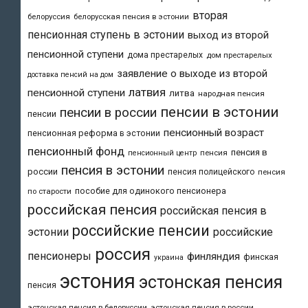
вторая
белоруссия
белорусская пенсия в эстонии
пенсионная ступень в эстонии
выход из второй
пенсионной ступени
дома престарелых
дом престарелых
заявление о выходе из второй
доставка пенсий на дом
латвия
пенсионной ступени
литва
народная пенсия
пенсии в эстонии
пенсии в россии
пенсии
пенсионный возраст
пенсионная реформа в эстонии
пенсионный фонд
пенсия в
пенсия
пенсионный центр
пенсия в эстонии
россии
пенсия полицейского
пенсия
пособие для одинокого пенсионера
по старости
российская пенсия
российская пенсия в
российские пенсии
эстонии
российские
россия
пенсионеры
финляндия
финская
украина
эстония
эстонская пенсия
пенсия
эстонская пенсия в белоруссии
эстонская пенсия в россии