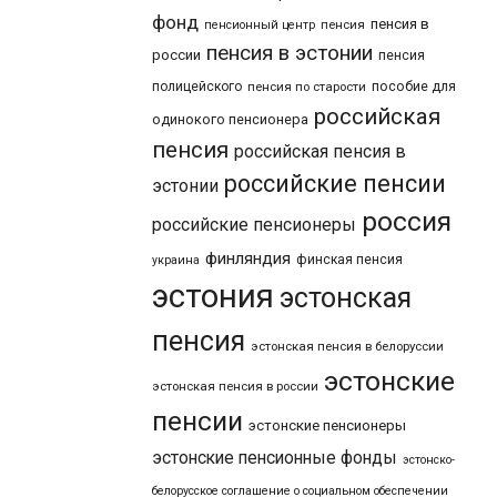
фонд
пенсия в
пенсия
пенсионный центр
пенсия в эстонии
россии
пенсия
пособие для
полицейского
пенсия по старости
российская
одинокого пенсионера
пенсия
российская пенсия в
российские пенсии
эстонии
россия
российские пенсионеры
финляндия
финская пенсия
украина
эстония
эстонская
пенсия
эстонская пенсия в белоруссии
эстонские
эстонская пенсия в россии
пенсии
эстонские пенсионеры
эстонские пенсионные фонды
эстонско-
белорусское соглашение о социальном обеспечении