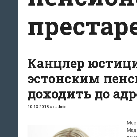
престар
Канцлер юстици
эстонским пенс
доходить до адр
10.10.2018
от
admin
Мес
Мади