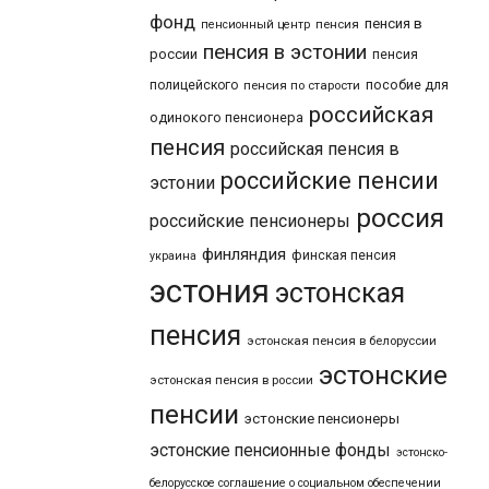
фонд
пенсия в
пенсия
пенсионный центр
пенсия в эстонии
россии
пенсия
пособие для
полицейского
пенсия по старости
российская
одинокого пенсионера
пенсия
российская пенсия в
российские пенсии
эстонии
россия
российские пенсионеры
финляндия
финская пенсия
украина
эстония
эстонская
пенсия
эстонская пенсия в белоруссии
эстонские
эстонская пенсия в россии
пенсии
эстонские пенсионеры
эстонские пенсионные фонды
эстонско-
белорусское соглашение о социальном обеспечении