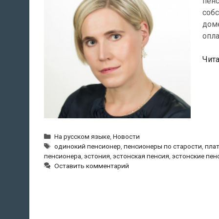
пенс
собс
доме
опла
Чита
Рубрики
На русском языке
,
Новости
Метки
одинокий пенсионер
,
пенсионеры по старости
,
плат
пенсионера
,
эстония
,
эстонская пенсия
,
эстонские пен
Оставить комментарий