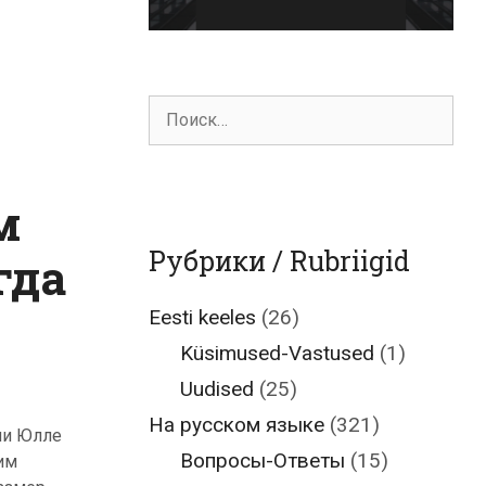
Поиск
для:
м
Рубрики / Rubriigid
гда
Eesti keeles
(26)
Küsimused-Vastused
(1)
Uudised
(25)
На русском языке
(321)
ии Юлле
Вопросы-Ответы
(15)
им