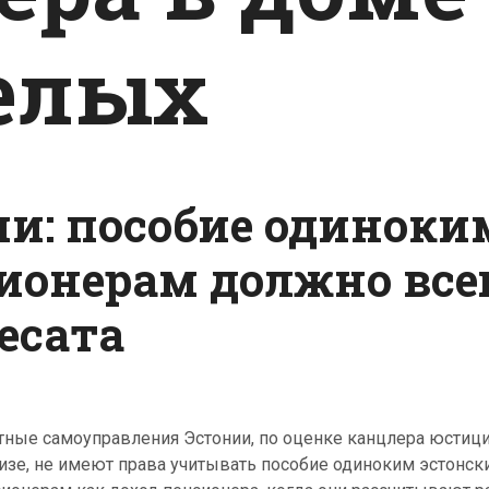
елых
и: пособие одиноки
ионерам должно все
есата
тные самоуправления Эстонии, по оценке канцлера юстиц
зе, не имеют права учитывать пособие одиноким эстонск