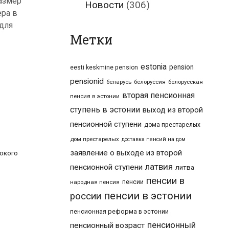
размер
Новости
(306)
ера в
 для
Метки
estonia
pension
eesti keskmine pension
pensionid
беларусь
белоруссия
белорусская
вторая пенсионная
пенсия в эстонии
ступень в эстонии
выход из второй
пенсионной ступени
дома престарелых
дом престарелых
доставка пенсий на дом
заявление о выходе из второй
окого
латвия
пенсионной ступени
литва
пенсии в
пенсии
народная пенсия
пенсии в эстонии
россии
пенсионная реформа в эстонии
пенсионный
пенсионный возраст