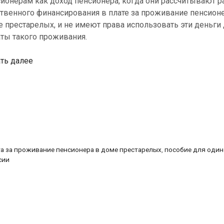
ионерам как доход пенсионера, когда они рассчитывают 
твенного финансирования в плате за проживание пенсион
 престарелых, и не имеют права использовать эти деньги
ты такого проживания.
Канцлер
ть далее
юстиции:
пособие
одиноким
эстонским
пенсионерам
должно
всегда
а за проживание пенсионера в доме престарелых
,
пособие для один
доходить
сии
до
адресата