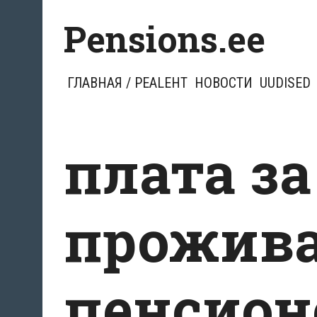
Перейти
Pensions.ee
к
содержимому
ГЛАВНАЯ / PEALEHT
НОВОСТИ
UUDISED
плата за
прожив
пенсион