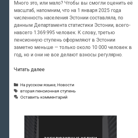
Много это, или мало? Чтобы вы смогли оценить её
масштаб, напомним, что на 1 января 2025 года
численность населения Эстонии составляла, по
данным Департамента статистики Эстонии, всего-
навсего 1.369.995 человек. К слову, третью
пенсионную ступень оформляют в Эстонии
заметно меньше — только около 10 000 человек в
год, но и они не все делают взносы регулярно.
Вторая
Читать далее
пенсионная
ступень
Рубрики
На русском языке
,
Новости
Метки
в
вторая пенсионная ступень
Оставить комментарий
Эстонии
несёт
потери
—
её
ежегодно