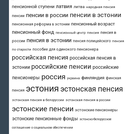
латвия
пенсионной ступени
литва
народная пенсия
пенсии в эстонии
пенсии в россии
пенсии
пенсионный возраст
пенсионная реформа в эстонии
пенсионный фонд
пенсия в
пенсия
пенсионный центр
пенсия в эстонии
россии
пенсия полицейского
пенсия
пособие для одинокого пенсионера
по старости
российская пенсия
российская пенсия в
российские пенсии
эстонии
российские
россия
пенсионеры
финляндия
финская
украина
эстония
эстонская пенсия
пенсия
эстонская пенсия в белоруссии
эстонская пенсия в россии
эстонские пенсии
эстонские пенсионеры
эстонские пенсионные фонды
эстонско-белорусское
соглашение о социальном обеспечении