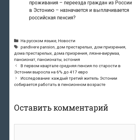
проживания – переезда граждан из России
в Эстонию – назначается и выплачивается
российская пенсия?
Рубрики
На русском языке
,
Новости
Метки
pandivere pansion
,
дом престарелых
,
дом призрения
,
дома престарелых
,
дома призрения
,
ляэне-вирумаа
,
пансионат
,
пансионаты
,
эстония
Навигация
В первом квартале средняя пенсия по старости в
по
Эстонии выросла на 6% до 417 евро
записям
Исследование: каждый третий житель Эстонии
собирается работать в пенсионном возрасте
Оставить комментарий
Комментарий