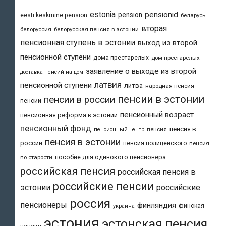
estonia
pensionid
pension
eesti keskmine pension
беларусь
вторая
белоруссия
белорусская пенсия в эстонии
пенсионная ступень в эстонии
выход из второй
пенсионной ступени
дома престарелых
дом престарелых
заявление о выходе из второй
доставка пенсий на дом
латвия
пенсионной ступени
литва
народная пенсия
пенсии в эстонии
пенсии в россии
пенсии
пенсионный возраст
пенсионная реформа в эстонии
пенсионный фонд
пенсия в
пенсия
пенсионный центр
пенсия в эстонии
россии
пенсия полицейского
пенсия
пособие для одинокого пенсионера
по старости
российская пенсия
российская пенсия в
российские пенсии
эстонии
российские
россия
пенсионеры
финляндия
финская
украина
эстония
эстонская пенсия