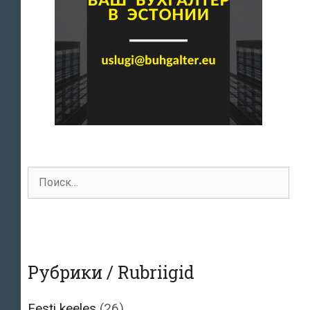
Поиск
для:
Рубрики / Rubriigid
Eesti keeles
(26)