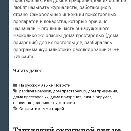
престарелых, или домов призрения, как их больше
любят называть журналисты, работающих в
стране. Самовольные инъекции психотропных
препаратов и лекарства, которые врачи не
назначали — это лишь часть обнаруженного.
Насколько же опасны дома престарелых (дома
призрения) для их постояльцев, разбиралась
программа журналистских расследований ЭТВ+
«Инсайт».
Программа
Читать далее
журналистских
расследований
Рубрики
На русском языке
,
Новости
Метки
«Инсайт»:
pandivere pansion
,
дом престарелых
,
дом призрения
,
дома престарелых
,
дома призрения
,
ляэне-вирумаа
,
«Пациентов
пансионат
,
пансионаты
,
эстония
эстонских
Оставить комментарий
домов
престарелых
пичкают
Тартуский окружной суд не