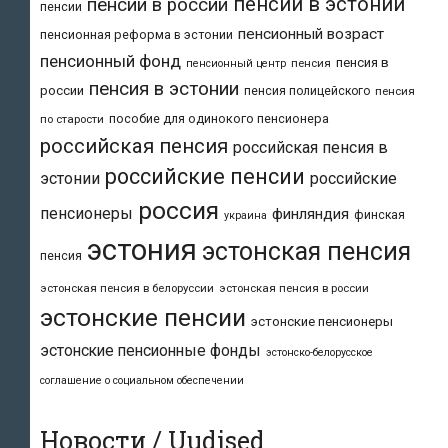
пенсии в эстонии
пенсии в россии
пенсии
пенсионный возраст
пенсионная реформа в эстонии
пенсионный фонд
пенсия в
пенсия
пенсионный центр
пенсия в эстонии
россии
пенсия полицейского
пенсия
пособие для одинокого пенсионера
по старости
российская пенсия
российская пенсия в
российские пенсии
эстонии
российские
россия
пенсионеры
финляндия
финская
украина
эстония
эстонская пенсия
пенсия
эстонская пенсия в белоруссии
эстонская пенсия в россии
эстонские пенсии
эстонские пенсионеры
эстонские пенсионные фонды
эстонско-белорусское
соглашение о социальном обеспечении
Новости / Uudised