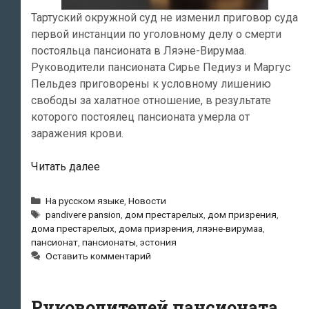
Тартуский окружной суд не изменил приговор суда
первой инстанции по уголовному делу о смерти
постояльца пансионата в Ляэне-Вирумаа.
Руководители пансионата Сирье Педиуз и Маргус
Пельдез приговорены к условному лишению
свободы за халатное отношение, в результате
которого постоялец пансионата умерла от
заражения крови.
Тартуский
Читать далее
окружной
суд
Рубрики
На русском языке
,
Новости
Метки
не
pandivere pansion
,
дом престарелых
,
дом призрения
,
дома престарелых
,
дома призрения
,
ляэне-вирумаа
,
изменил
пансионат
,
пансионаты
,
эстония
приговор
Оставить комментарий
руководителям
пансионата,
в
Руководителей пансионата