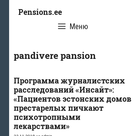
Перейти
Pensions.ee
к
содержимому
Меню
pandivere pansion
Программа журналистских
расследований «Инсайт»:
«Пациентов эстонских домов
престарелых пичкают
психотропными
лекарствами»
22.11.2018
от
admin