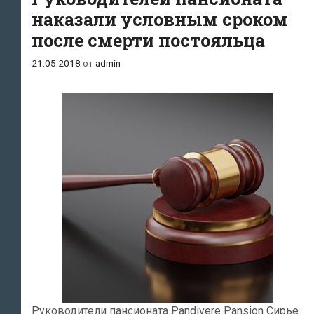
котором
наказали условным сроком
умер
после смерти постояльца
постоялец
21.05.2018
от
admin
Руководители пансионата Pandivere Pansion Сирье