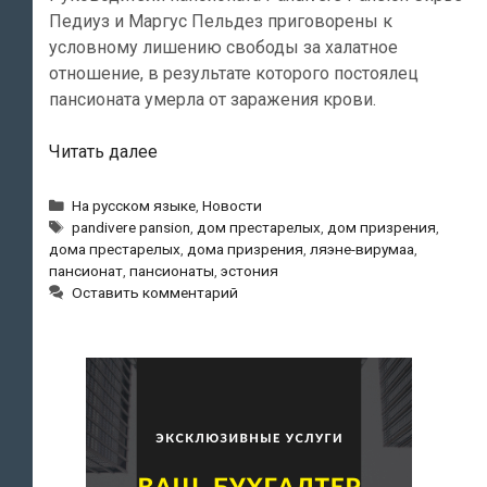
Педиуз и Маргус Пельдез приговорены к
условному лишению свободы за халатное
отношение, в результате которого постоялец
пансионата умерла от заражения крови.
Руководителей
Читать далее
пансионата
наказали
Рубрики
На русском языке
,
Новости
Метки
условным
pandivere pansion
,
дом престарелых
,
дом призрения
,
дома престарелых
,
дома призрения
,
ляэне-вирумаа
,
сроком
пансионат
,
пансионаты
,
эстония
после
Оставить комментарий
смерти
постояльца