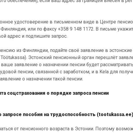
го обеспечения), если ваш адрес за границей внесён в рег
ионное удостоверение в письменном виде в Центре пенси
, Финляндия, или по факсу +358 9 148 1172. В письме укажи
ой адрес и подпишите запрос.
пенсию из Финляндии, подайте своё заявление в эстонские
и Töötukassa). Эстонский пенсионный орган перешлёт заявл
ваше заявление о назначении пенсии будет рассматривать
довой пенсии, связанной с заработком, и в Kela для получ
заявление о назначении такой пенсии.
та соцстрахования о порядке запроса пенсии
 запросе пособия на трудоспособность (tootukassa.ee
ться от пенсионного возраста в Эстонии. Поэтому возмож