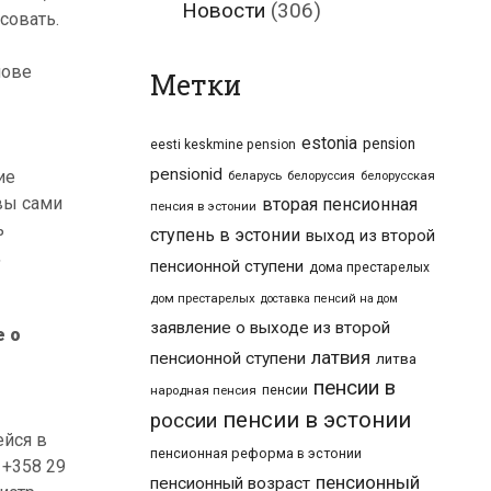
Новости
(306)
совать.
нове
Метки
estonia
pension
eesti keskmine pension
pensionid
ие
беларусь
белоруссия
белорусская
вы сами
вторая пенсионная
пенсия в эстонии
ь
ступень в эстонии
выход из второй
,
пенсионной ступени
дома престарелых
дом престарелых
доставка пенсий на дом
заявление о выходе из второй
е о
латвия
пенсионной ступени
литва
пенсии в
пенсии
народная пенсия
пенсии в эстонии
россии
ейся в
пенсионная реформа в эстонии
 +358 29
пенсионный
пенсионный возраст