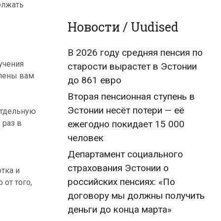
олжать
Новости / Uudised
В 2026 году средняя пенсия по
учения
старости вырастет в Эстонии
влены вам
до 861 евро
Вторая пенсионная ступень в
Эстонии несёт потери — её
отдельную
 раз в
ежегодно покидает 15 000
человек
Департамент социального
страхования Эстонии о
тка и
российских пенсиях: «По
от того,
договору мы должны получить
деньги до конца марта»