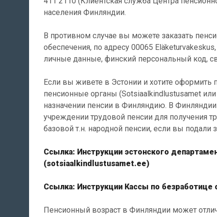
411 2110 (Клиентская служба Центра пенсионно
населения Финляндии.
В противном случае вы можете заказать пенс
обеспечения, по адресу 00065 Eläketurvakeskus
личные данные, финский персональный код, св
Если вы живете в Эстонии и хотите оформить 
пенсионные органы (Sotsiaalkindlustusamet ил
назначении пенсии в Финляндию. В Финляндии 
учреждении трудовой пенсии для получения тру
базовой т.н. народной пенсии, если вы подали 
Ссылка: Инструкции эстонского департамен
(sotsiaalkindlustusamet.ee)
Ссылка: Инструкции Кассы по безработице о
Пенсионный возраст в Финляндии может отлича