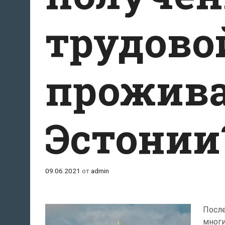
трудово
прожива
Эстонии
09.06.2021
от
admin
После
многи