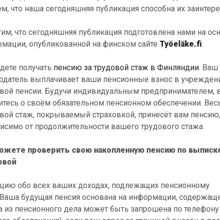
м, что наша сегодняшняя публикация способна их заинтере
им, что сегодняшняя публикация подготовлена нами на ос
мации, опубликованной на финском сайте
Työeläke.fi
.
дете получать
пенсию за трудовой стаж в Финляндии
. Ваш
одатель выплачивает ваши пенсионные взнос в учрежден
вой пенсии. Будучи индивидуальным предпринимателем, 
итесь о своём обязательном пенсионном обеспечении. Вес
вой стаж, покрываемый страховкой, принесёт вам пенсию
исимо от продолжительности вашего трудового стажа.
ожете проверить свою накопленную пенсию по выписк
овой
ацию обо всех ваших доходах, подлежащих пенсионному
Ваша будущая пенсия основана на информации, содержащ
а из пенсионного дела может быть запрошена по телефону