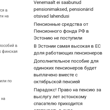
Venemaalt ei saabunud
pensionimaksed, pensionärid
ся в
otsivad lahendusi
ти на
Пенсионные средства от
Пенсионного фонда РФ в
Эстонию не поступили
пособий в
В Эстонии самая высокая в ЕС
к финская
доля работающих пенсионеров
Дополнительное пособие для
одиноких пенсионеров будет
выплачено вместе с
или по
октябрьской пенсией
Парадокс! Право на пенсию за
выслугу лет эстонскому
 на
спасателю приходится