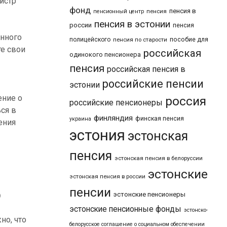
истр
фонд
пенсия в
пенсия
пенсионный центр
пенсия в эстонии
россии
пенсия
онного
пособие для
полицейского
пенсия по старости
те свои
российская
одинокого пенсионера
пенсия
российская пенсия в
российские пенсии
эстонии
ение о
россия
российские пенсионеры
ся в
финляндия
финская пенсия
украина
ения
эстония
эстонская
пенсия
эстонская пенсия в белоруссии
эстонские
эстонская пенсия в россии
пенсии
)
эстонские пенсионеры
эстонские пенсионные фонды
эстонско-
но, что
белорусское соглашение о социальном обеспечении