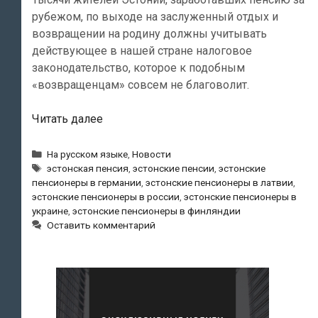
рубежом, по выходе на заслуженный отдых и
возвращении на родину должны учитывать
действующее в нашей стране налоговое
законодательство, которое к подобным
«возвращенцам» совсем не благоволит.
Пенсию
Читать далее
за
рубежом
Рубрики
На русском языке
,
Новости
Метки
получают
эстонская пенсия
,
эстонские пенсии
,
эстонские
пенсионеры в германии
,
эстонские пенсионеры в латвии
,
12
эстонские пенсионеры в россии
,
эстонские пенсионеры в
000
украине
,
эстонские пенсионеры в финляндии
эстонских
Оставить комментарий
пенсионеров