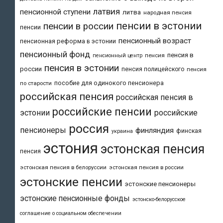
латвия
пенсионной ступени
литва
народная пенсия
пенсии в эстонии
пенсии в россии
пенсии
пенсионный возраст
пенсионная реформа в эстонии
пенсионный фонд
пенсия в
пенсия
пенсионный центр
пенсия в эстонии
россии
пенсия полицейского
пенсия
пособие для одинокого пенсионера
по старости
российская пенсия
российская пенсия в
российские пенсии
эстонии
российские
россия
пенсионеры
финляндия
финская
украина
эстония
эстонская пенсия
пенсия
эстонская пенсия в белоруссии
эстонская пенсия в россии
эстонские пенсии
эстонские пенсионеры
эстонские пенсионные фонды
эстонско-белорусское
соглашение о социальном обеспечении