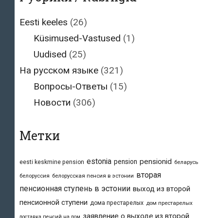
Eesti keeles
(26)
Küsimused-Vastused
(1)
Uudised
(25)
На русском языке
(321)
Вопросы-Ответы
(15)
Новости
(306)
Метки
estonia
pensionid
pension
eesti keskmine pension
беларусь
вторая
белоруссия
белорусская пенсия в эстонии
пенсионная ступень в эстонии
выход из второй
пенсионной ступени
дома престарелых
дом престарелых
заявление о выходе из второй
доставка пенсий на дом