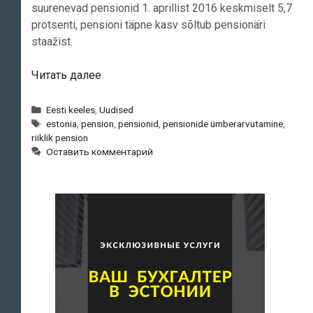
suurenevad pensionid 1. aprillist 2016 keskmiselt 5,7
protsenti, pensioni täpne kasv sõltub pensionäri
staažist.
Eesti
Читать далее
pensionid
tõusevad
Рубрики
Eesti keeles
,
Uudised
Метки
aprillist
estonia
,
pension
,
pensionid
,
pensionide ümberarvutamine
,
riiklik pension
keskmiselt
Оставить комментарий
5,7
protsenti