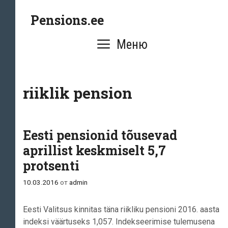
Перейти
Pensions.ee
к
содержимому
Меню
riiklik pension
Eesti pensionid tõusevad
aprillist keskmiselt 5,7
protsenti
10.03.2016
от
admin
Eesti Valitsus kinnitas täna riikliku pensioni 2016. aasta
indeksi väärtuseks 1,057. Indekseerimise tulemusena