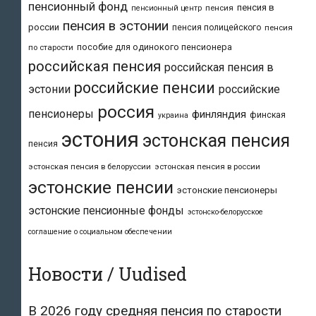
пенсионный фонд
пенсия в
пенсия
пенсионный центр
пенсия в эстонии
россии
пенсия полицейского
пенсия
пособие для одинокого пенсионера
по старости
российская пенсия
российская пенсия в
российские пенсии
эстонии
российские
россия
пенсионеры
финляндия
финская
украина
эстония
эстонская пенсия
пенсия
эстонская пенсия в белоруссии
эстонская пенсия в россии
эстонские пенсии
эстонские пенсионеры
эстонские пенсионные фонды
эстонско-белорусское
соглашение о социальном обеспечении
Новости / Uudised
В 2026 году средняя пенсия по старости